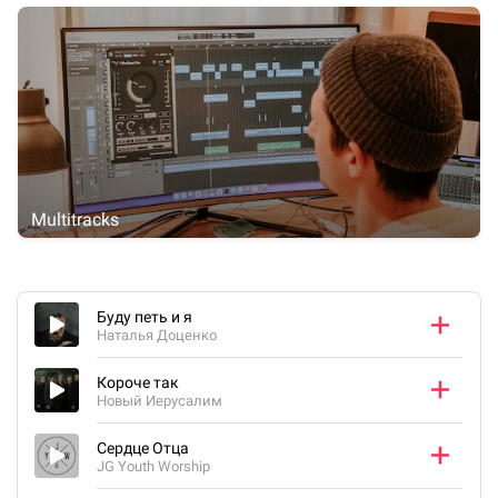
Multitracks
Буду петь и я
Наталья Доценко
Короче так
Новый Иерусалим
Сердце Отца
JG Youth Worship