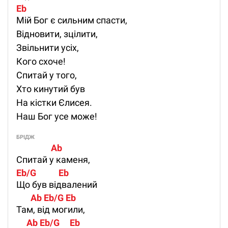
Eb
Мій Бог є сильним спасти,
Відновити, зцілити,
Звільнити усіх,
Кого схоче!
Спитай у того,
Хто кинутий був
На кістки Єлисея.
Наш Бог усе може!
БРІДЖ
                 Ab     
Спитай у каменя,
Eb/G           Eb
Що був відвалений
       Ab Eb/G Eb
Там, від могили,
     Ab Eb/G     Eb   