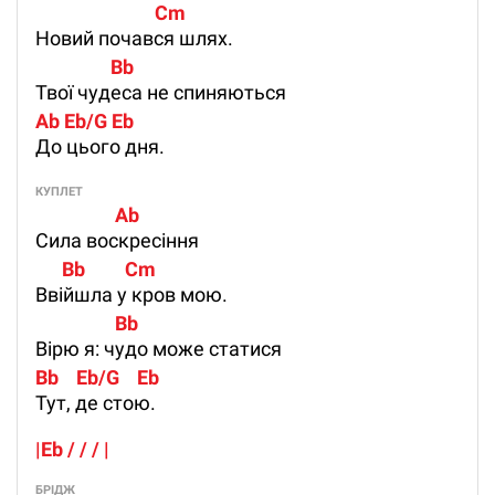
                           Cm
Новий почався шлях.
                 Bb
Твої чудеса не спиняються
Ab Eb/G Eb
До цього дня.
КУПЛЕТ
                  Ab         
Сила воскресіння
      Bb         Cm
Ввійшла у кров мою.
                  Bb
Вірю я: чудо може статися
Bb    Eb/G    Eb
Тут, де стою.
|Eb / / / |
БРІДЖ