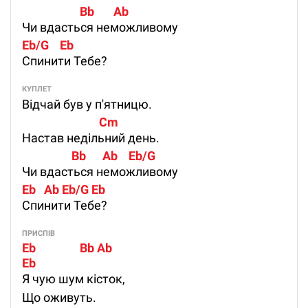
                     Bb       Ab
Чи вдасться неможливому
Eb/G    Eb
Спинити Тебе?
КУПЛЕТ
Відчай був у п'ятницю.
                            Cm
Настав недільний день.
                  Bb      Ab    Eb/G
Чи вдасться неможливому
Eb   Ab Eb/G Eb
Спинити Тебе?
ПРИСПІВ
Eb                Bb Ab 
Eb  
Я чую шум кісток,
Що оживуть.