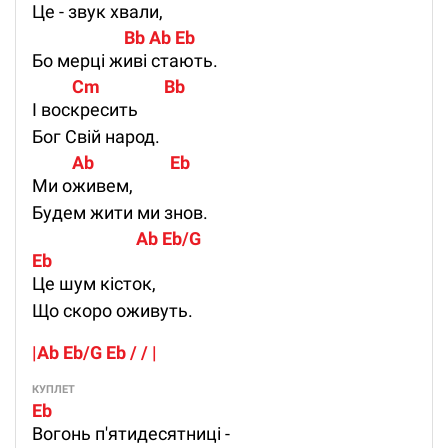
Це - звук хвали,
                       Bb Ab Eb
Бо мерці живі стають.
          Cm                Bb
І воскресить
Бог Свій народ.
          Ab                   Eb
Ми оживем,
Будем жити ми знов.
                          Ab Eb/G
Eb
Це шум кісток,
Що скоро оживуть.
|Ab Eb/G Eb / / |
КУПЛЕТ
Eb                                
Вогонь п'ятидесятниці -