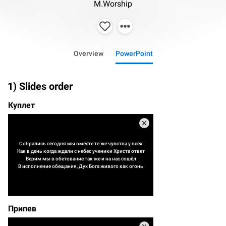
M.Worship
Overview
PowerPoint
1) Slides order
Куплет
Собрались сегодня мы вместе те же чувства у всех
Как в день когда ждали с небес ученики Христа ответ
Верим мы в обетование так же и на нас сошёл
В исполнение обещания, Дух Бога живого как огонь
Припев