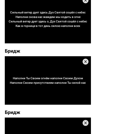
Сильный ветер дует здесь Дух Святой сошёл с небес
Наполни снова нас жаждем мы ходить в огне
Сильный ветер дует здесь о, Дух Святой сошёл с небес
Как в горнице в тот день силою наполни всех
Бридж
Наполни Ты Своим огнём наполни Своим Духом
Наполни Своим присутствием наполни Ты силой нас
Бридж