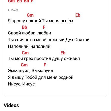
Gm  Eb  Bb  F
БРИДЖ
                   Gm                                          Eb
Я прошу покрой Ты меня огнём
              Bb                F
Своей любви, любви
Ты сейчас со мной нежный Дух Святой
Наполняй, наполняй
              Cm                                Eb
Ты мой грех простил душу оживил
             Gm                F
Эммануил, Эммануил
Я дышу Тобой для меня родной
Иисус, Иисус
Videos