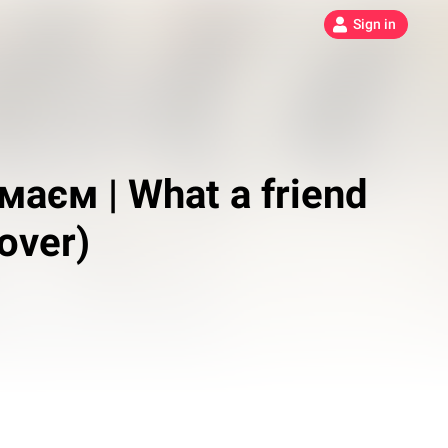
Sign in
маєм | What a friend
over)