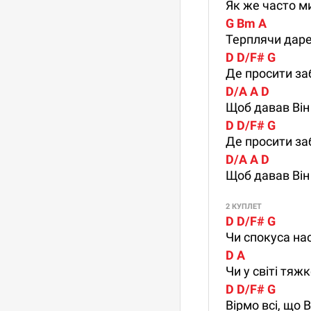
Як же часто м
G Bm A
Терплячи даре
D D/F# G
Де просити за
D/A A D
Щоб давав Він
D D/F# G
Де просити за
D/A A D
Щоб давав Він
2 КУПЛЕТ
D D/F# G
Чи спокуса нас
D A
Чи у світі тяж
D D/F# G
Вірмо всі, що В