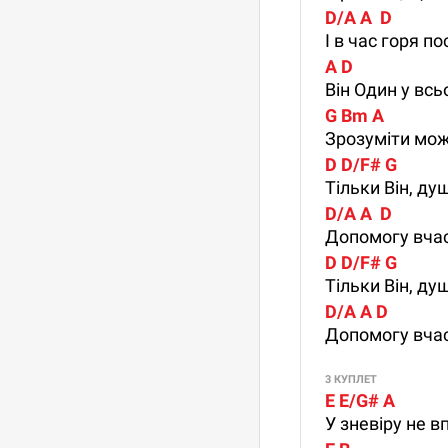
D/A A  D
І в час горя п
A D
Він Один у всь
G Bm A
Зрозуміти мож
D D/F# G
Тільки Він, ду
D/A A  D
Допомогу вчас
D D/F# G
Тільки Він, ду
D/A A D
Допомогу вчас
3 КУПЛЕТ
E E/G# A
У зневіру не в