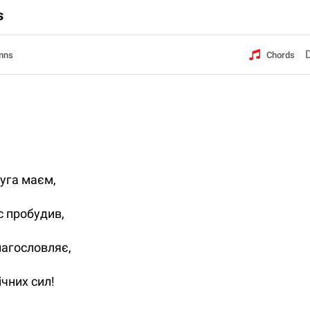
s
mns
Chords
руга маєм,
с пробудив,
агословляє,
чних сил!