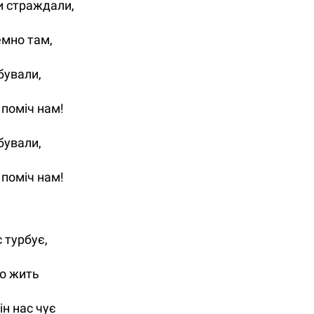
и страждали,
мно там,
бували,
 поміч нам!
бували,
 поміч нам!
 турбує,
ко жить
ін нас чує