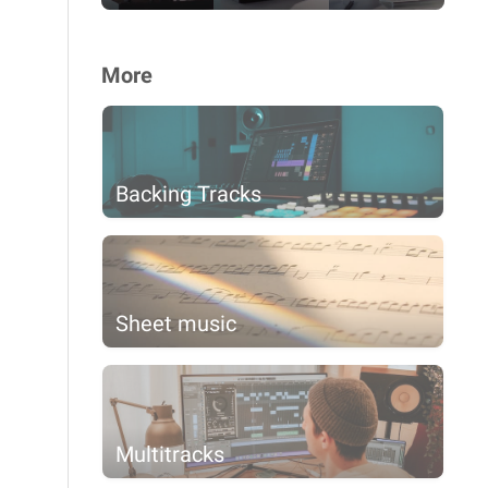
More
Backing Tracks
Sheet music
Multitracks