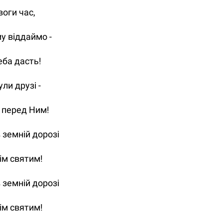
воги час,
у віддаймо -
неба дасть!
ли друзі -
 перед Ним!
 земній дорозі
ім святим!
 земній дорозі
ім святим!