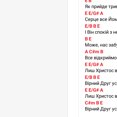
E B
Як прийде три
E E/G# A
Серце все Йом
E/B B E
І Він спокій з 
B E
Може, нас забу
A C#m B
Все відкриймо
E E/G# A
Лиш Христос в
E/B B E
Вірний Друг ус
E E/G# A
Лиш Христос в
C#m B E
Вірний Друг ус