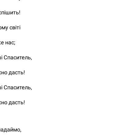
оспішить!
ому світі
е нас;
ші Спаситель,
но дасть!
ші Спаситель,
но дасть!
падаймо,