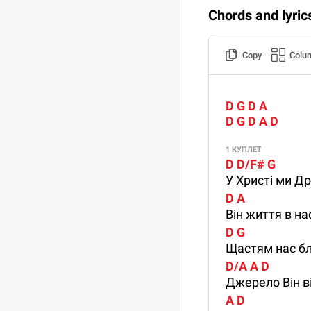
Chords and lyric
Copy
Colu
D G D A
D G D A D
1 КУПЛЕТ
D D/F# G
У Христі ми Д
D A
Він життя в на
D G
Щастям нас бл
D/A A D
Джерело Він ві
A D