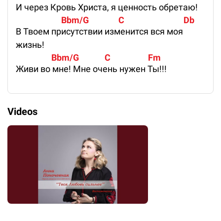
И через Кровь Христа, я ценность обретаю!
                       Bbm/G               C                              Db 
В Твоем присутствии изменится вся моя
жизнь!
                  Bbm/G             C                   Fm 
Живи во мне! Мне очень нужен Ты!!!
Videos