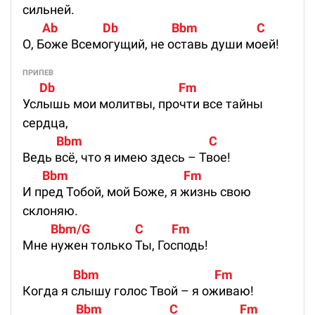
сильней.
       Ab                Db                   Bbm                     C 
О, Боже Всемогущий, не оставь души моей!
ПРИПЕВ
      Db                                            Fm 
Услышь мои молитвы, прочти все тайны
сердца,
            Bbm                                             C 
Ведь всё, что я имею здесь – Твое!
       Bbm                                         Fm 
И пред Тобой, мой Боже, я жизнь свою
склоняю.
          Bbm/G                C          Fm 
Мне нужен только Ты, Господь!
                  Bbm                                         Fm 
Когда я слышу голос Твой – я оживаю!
                   Bbm                        C                      Fm 