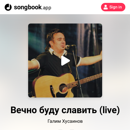
songbook
.app
Sign in
Вечно буду славить (live)
Галим Хусаинов