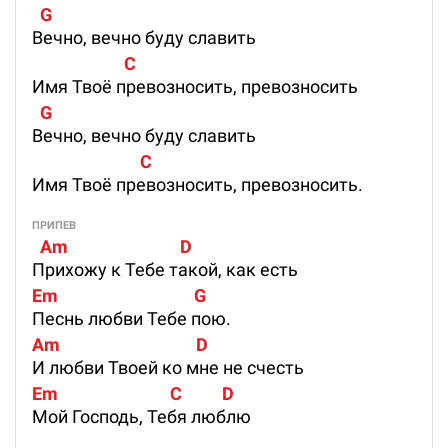
  G
Вечно, вечно буду славить
                       C
Имя Твоё превозносить, превозносить
  G
Вечно, вечно буду славить
                           C
Имя Твоё превозносить, превозносить.
ПРИПЕВ
  Am                            D
Прихожу к Тебе такой, как есть
Em                                  G
Песнь любви Тебе пою.
Am                                  D
И любви Твоей ко мне не счесть
Em                            C          D
Мой Господь, Тебя люблю