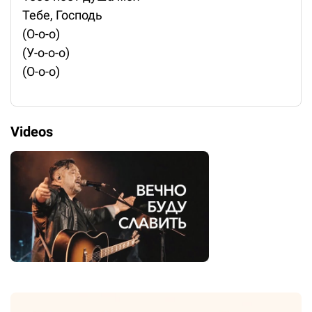
Тебе, Господь
(О-о-о)
(У-о-о-о)
(О-о-о)
Videos