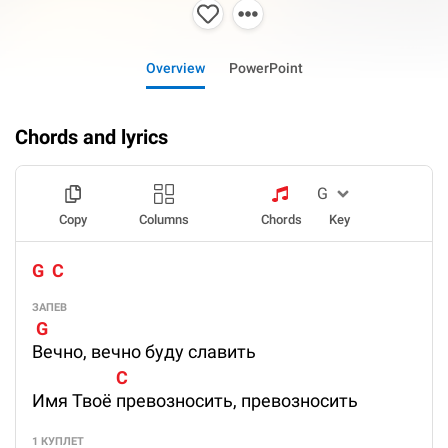
Overview
PowerPoint
Chords and lyrics
Copy
Columns
Chords
Key
G  C
ЗАПЕВ
 G
Вечно, вечно буду славить
                     C
Имя Твоё превозносить, превозносить
1 КУПЛЕТ