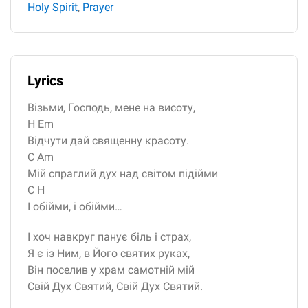
Holy Spirit
,
Prayer
Lyrics
Візьми, Господь, мене на висоту,
Н Em
Відчути дай священну красоту.
С Am
Мій спраглий дух над світом підійми
С Н
І обійми, і обійми…
І хоч навкруг панує біль і страх,
Я є із Ним, в Його святих руках,
Він поселив у храм самотній мій
Свій Дух Святий, Свій Дух Святий.