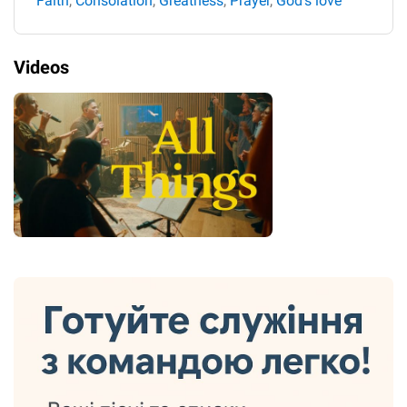
Faith
,
Consolation
,
Greatness
,
Prayer
,
God's love
Videos