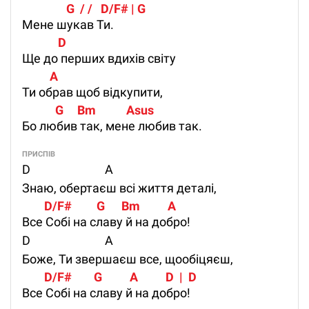
                G  / /   D/F# | G
Мене шукав Ти.
             D
Ще до перших вдихів світу
          A
Ти обрав щоб відкупити,
            G     Bm           Asus
Бо любив так, мене любив так.
ПРИСПІВ
D А
Знаю, обертаєш всі життя деталі,
        D/F#         G      Bm          A
Все Собі на славу й на добро!
D А
Боже, Ти звершаєш все, щообіцяєш,
        D/F#        G          A          D  |  D
Все Собі на славу й на добро!