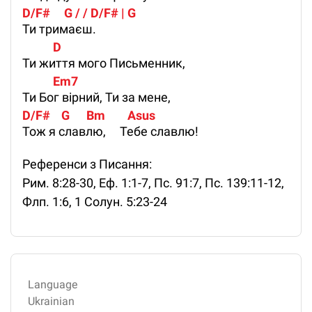
D/F#     G / / D/F# | G
Ти тримаєш.
           D 
Ти життя мого Письменник,
           Em7
Ти Бог вірний, Ти за мене,
D/F#    G      Bm        Asus 
Тож я славлю, Тебе славлю!
Референси з Писання:
Рим. 8:28-30, Еф. 1:1-7, Пс. 91:7, Пс. 139:11-12,
Флп. 1:6, 1 Солун. 5:23-24
Language
Ukrainian