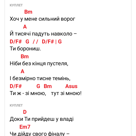
КУПЛЕТ
            Bm
Хоч у мене сильний ворог
           A 
Й тисячі падуть навколо –
D/F#   G   / /   D/F# | G
Ти борониш.
         Bm
Ніби без кінця пустеля,
         A
І безмірно тисне темінь,
D/F#            G   Bm           Asus
Ти ж - зі мною, тут зі мною!
КУПЛЕТ
           D         
Доки Ти прийдеш у владі
        Em7
Чи дійду свого фіналу –