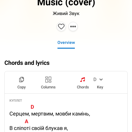
Music (cover)
Живий Звук
Overview
Chords and lyrics
Copy
Columns
Chords
Key
КУПЛЕТ
                  D 
Серцем, мертвим, мовби камінь,
             A
В сліпоті своїй блукав я,