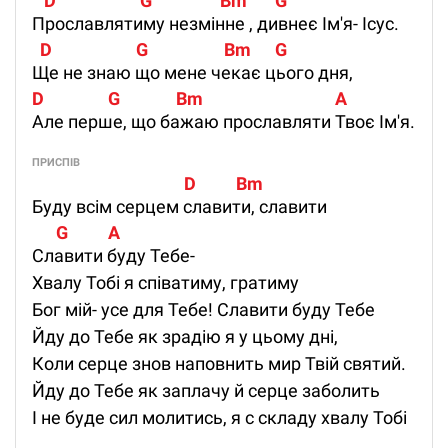
   D                     G                 Bm       G
Прославлятиму незмінне , дивнеє Ім'я- Ісус.
  D                     G                   Bm      G  
Ще не знаю що мене чекає цього дня,
D                G              Bm                                 A
Але перше, що бажаю прославляти Твоє Ім'я.
ПРИСПІВ
                                      D          Bm
Буду всім серцем славити, славити
      G          A
Славити буду Тебе-
Хвалу Тобі я співатиму, гратиму
Бог мій- усе для Тебе! Славити буду Тебе
Йду до Тебе як зрадію я у цьому дні,
Коли серце знов наповнить мир Твій святий.
Йду до Тебе як заплачу й серце заболить
І не буде сил молитись, я с складу хвалу Тобі