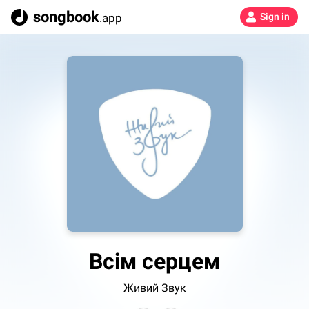
songbook
.app
Sign in
Всім серцем
Живий Звук