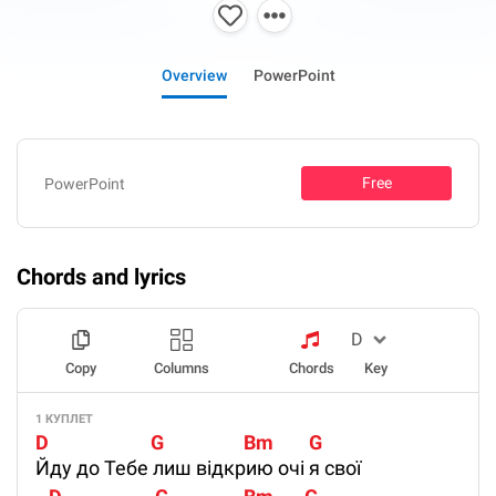
Overview
PowerPoint
Free
PowerPoint
Chords and lyrics
Copy
Columns
Chords
Key
1 КУПЛЕТ
D                       G                  Bm        G
Йду до Тебе лиш відкрию очі я свої