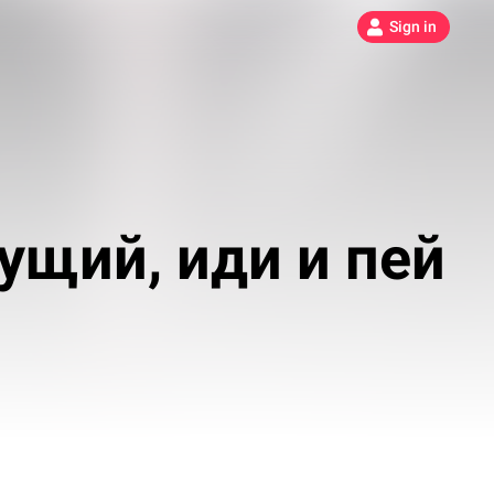
Sign in
щий, иди и пей