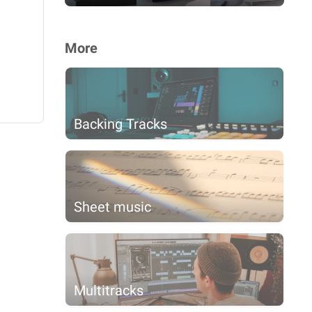
More
Backing Tracks
Sheet music
Multitracks