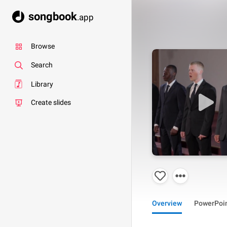
songbook
.app
Browse
Search
Library
Create slides
Overview
PowerPoi