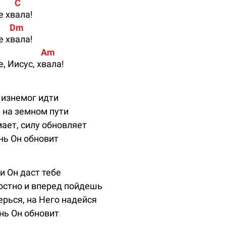
         C
е хвала!
        Dm
е хвала!
                      Am
, Иисус, хвала!
, изнемог идти
 на земном пути
ает, силу обновляет
нь Он обновит
и Он даст тебе
остно и вперед пойдешь
рься, на Него надейся
нь Он обновит