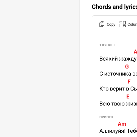
Chords and lyric
Copy
Colu
1 КУПЛЕТ
                         
Всякий жаждущ
                     G      
С источника в
                       F   
Кто верит в С
                      E  
Всю твою жизн
ПРИПЕВ
               Am      
Аллилуйя! Теб