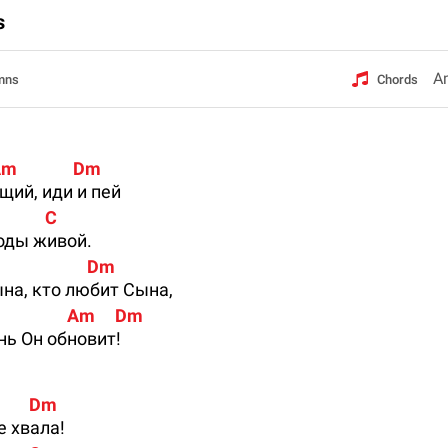
s
mns
Chords
   Am              Dm
ий, иди и пей
            C
оды живой.
                        Dm
ына, кто любит Сына,
                     Am     Dm
ь Он обновит!
          Dm
е хвала!