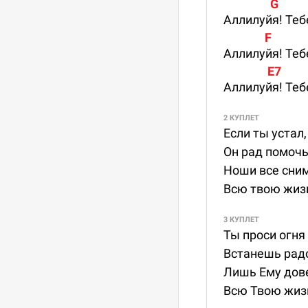
                 G         
Аллилуйя! Теб
               F          
Аллилуйя! Теб
                E7        
Аллилуйя! Тебе
2 КУПЛЕТ
Если ты устал
Он рад помочь
Ноши все сним
Всю твою жиз
3 КУПЛЕТ
Ты проси огня 
Встанешь рад
Лишь Ему дове
Всю Твою жиз