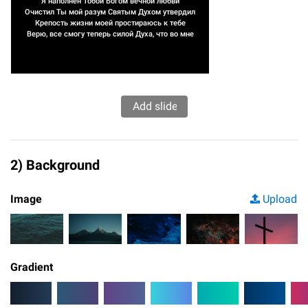
Я наполнен Тобой Богом вечной любви
Очистил Ты мой разум Святым Духом утвердил
Крепость жизни моей простираюсь к тебе
Верю, все смогу теперь силой Духа, что во мне
2) Background
Image
Upload
Gradient