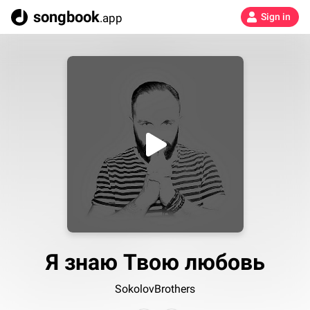
songbook
.app
Sign in
Я знаю Твою любовь
SokolovBrothers