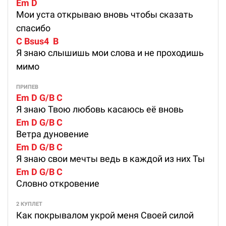
Em D
Мои уста открываю вновь чтобы сказать
спасибо
C Bsus4  B
Я знаю слышишь мои слова и не проходишь
мимо
ПРИПЕВ
Em D G/B C
Я знаю Твою любовь касаюсь её вновь
Em D G/B C
Ветра дуновение
Em D G/B C
Я знаю свои мечты ведь в каждой из них Ты
Em D G/B C
Словно откровение
2 КУПЛЕТ
Как покрывалом укрой меня Своей силой