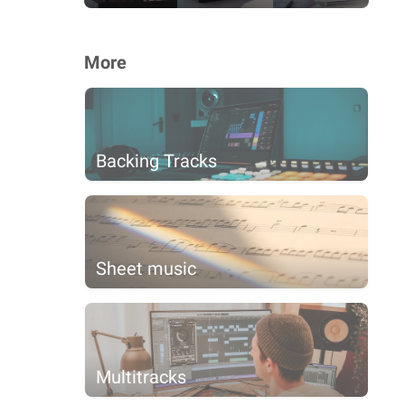
More
Backing Tracks
Sheet music
Multitracks