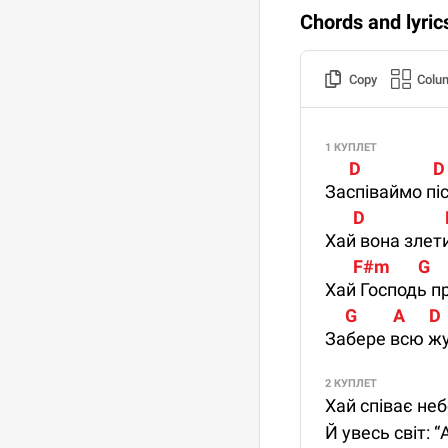
Chords and lyric
Copy
Colu
1 КУПЛЕТ
      D                  D
Заспіваймо піс
       D                   
Хай вона злети
       F#m       G  
Хай Господь пр
     G         A      D
Забере всю жу
2 КУПЛЕТ
Хай співає неб
Й увесь світ: “