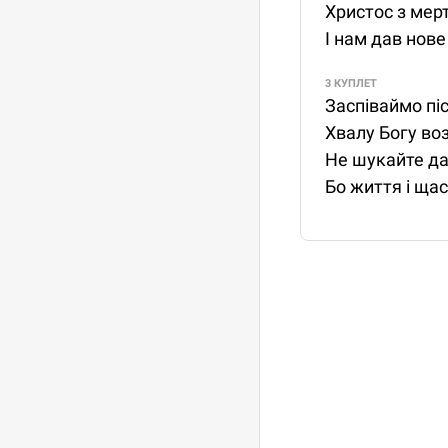
Христос з мер
І нам дав нове
3 КУПЛЕТ
Заспіваймо піс
Хвалу Богу воз
Не шукайте дар
Бо життя і щас