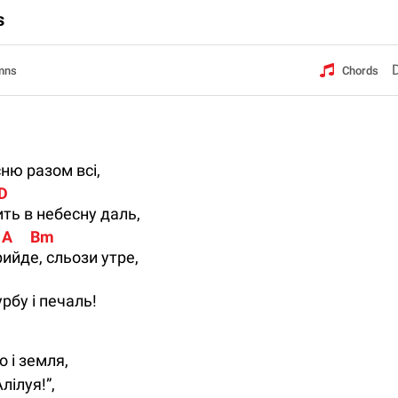
s
mns
Chords
ню разом всі,
 D
ть в небесну даль,
   A     Bm
ийде, сльози утре,
рбу і печаль!
о і земля,
Алілуя!”,