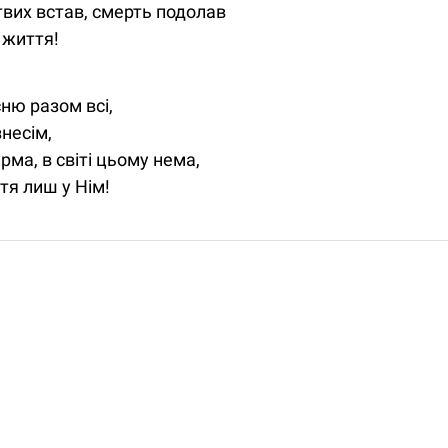
твих встав, cмерть подолав
 життя!
ню разом всі,
несім,
ма, в світі цьому нема,
тя лиш у Нім!