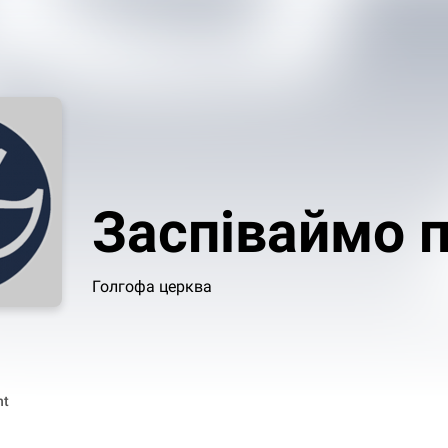
Заспіваймо п
Голгофа церква
nt