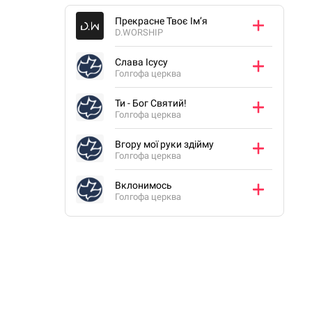
Прекрасне Твоє Ім’я
D.WORSHIP
Слава Ісусу
Голгофа церква
Ти - Бог Святий!
Голгофа церква
Вгору мої руки здійму
Голгофа церква
Вклонимось
Голгофа церква