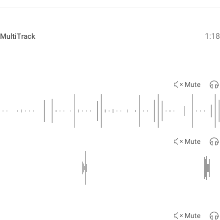
1:1
 MultiTrack
Mute
Mute
Mute