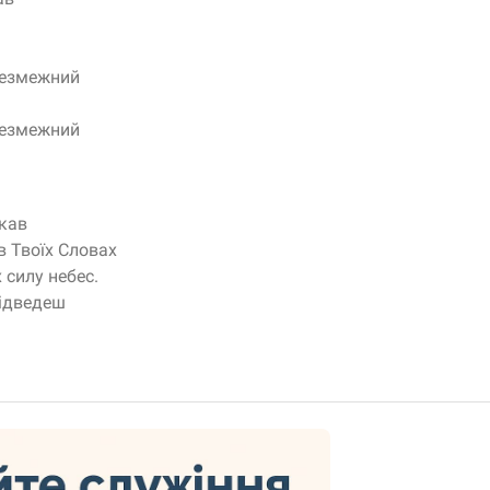
безмежний
безмежний
укав
в Твоїх Словах
 силу небес.
підведеш