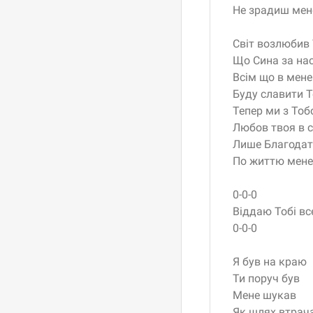
Не зрадиш мен
Світ возлюбив 
Що Сина за нас
Всім що в мене
Буду славити Т
Тепер ми з Тоб
Любов твоя в с
Лише Благода
По життю мене
0-0-0
Віддаю Тобі вс
0-0-0
Я був на краю
Ти поруч був
Мене шукав
Як шлях втрач