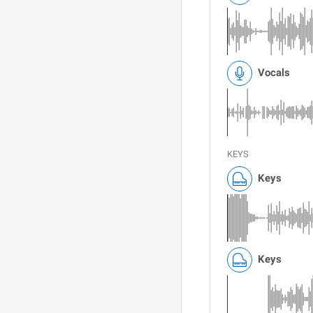
Vocals
KEYS
Keys
Keys