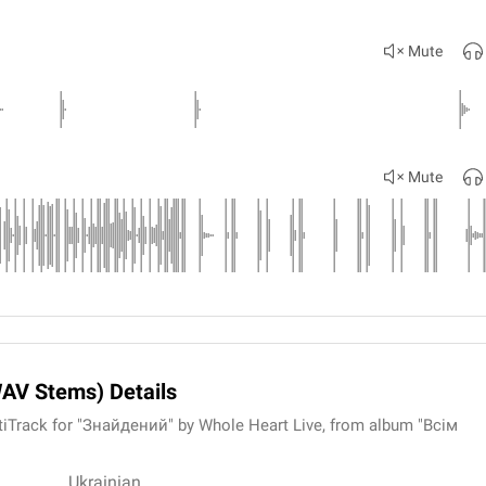
Mute
Mute
WAV Stems) Details
iTrack for "Знайдений" by Whole Heart Live, from album "Всім
Ukrainian