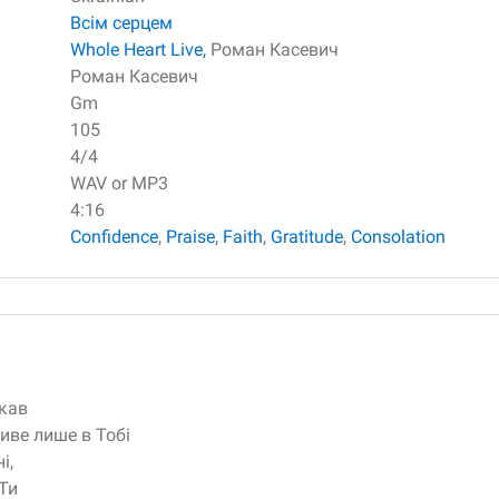
Всім серцем
Whole Heart Live,
Роман Касевич
Роман Касевич
Gm
105
4/4
WAV or MP3
4:16
Confidence
,
Praise
,
Faith
,
Gratitude
,
Consolation
укав
иве лише в Тобі
і,
 Ти