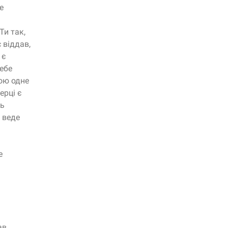
е
Ти так,
 віддав,
 є
ебе
ою одне
ерці є
ть
 веде
е
ав