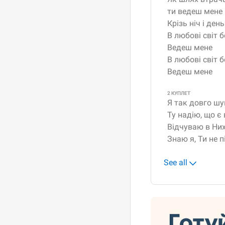
ти ведеш мене
Крізь ніч і день
В любові світ 
Ведеш мене
В любові світ 
Ведеш мене
2 КУПЛЕТ
Я так довго ш
Ту надію, що є 
Відчуваю в Них
Знаю я, Ти не 
See all