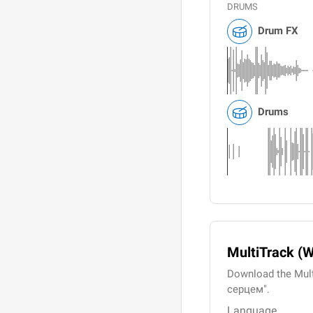
DRUMS
Drum FX
Drums
MultiTrack (
Download the Mult
серцем".
Language