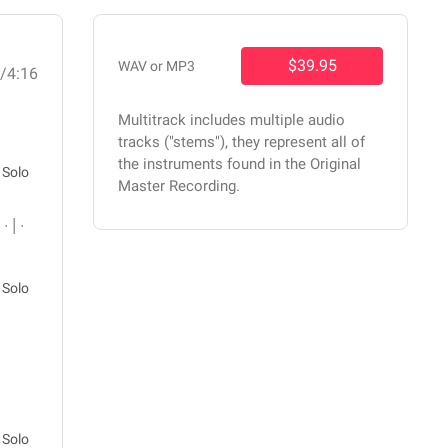
$39.95
WAV or MP3
8
/4:16
Multitrack includes multiple audio
tracks ("stems"), they represent all of
the instruments found in the Original
Solo
Master Recording.
Solo
Solo