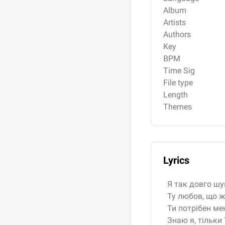
Album
Artists
Authors
Key
BPM
Time Sig
File type
Length
Themes
Lyrics
Я так довго ш
Ту любов, що ж
Ти потрібен мен
Знаю я, тільки