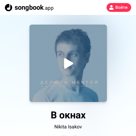
songbook
.app
Войти
В окнах
Nikita Isakov