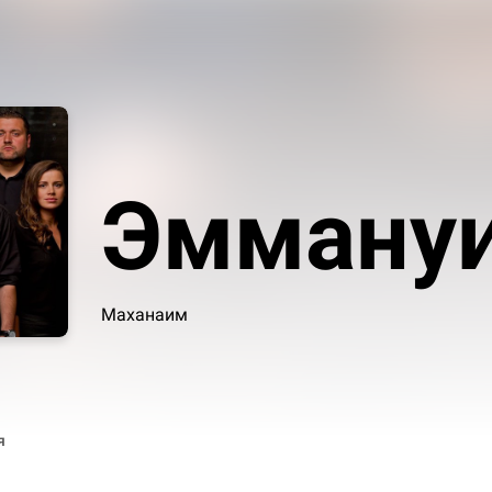
Эммануи
Маханаим
я