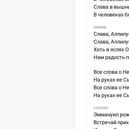
Слава в вышни
В человеках б
ПРИПЕВ
Слава, Аллилу
Слава, Аллилу
Хоть в яслях 
Нам радость п
Все слова о Н
На руках ее С
Все слова о Н
На руках ее С
2 КУПЛЕТ
Эммануил рожд
Встречай прих