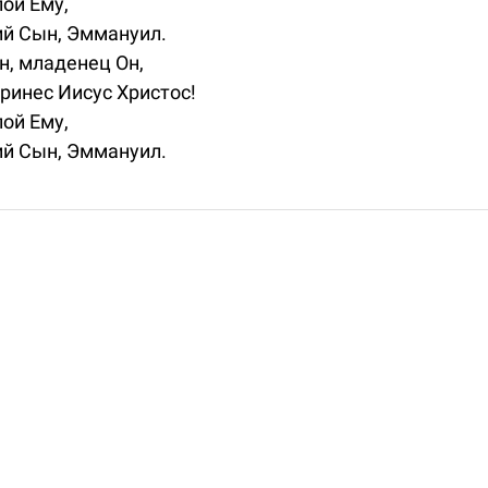
пой Ему,
ий Сын, Эммануил.
Он, младенец Он,
ринес Иисус Христос!
пой Ему,
ий Сын, Эммануил.