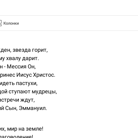
Колонки
ен, звезда горит,
му хвалу дарит.
н - Мессия Он,
ринес Иисус Христос.
идеть пастухи,
дой ступают мудрецы,
встречи ждут,
ий Сын, Эммануил.
х, мир на земле!
лаговоление!