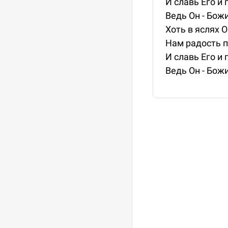
И славь Его и 
Ведь Он - Бож
Хоть в яслях 
Нам радость п
И славь Его и 
Ведь Он - Бож