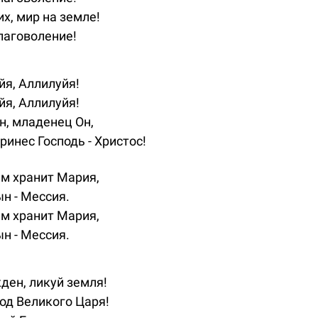
х, мир на земле!
лаговоление!
йя, Аллилуйя!
йя, Аллилуйя!
Он, младенец Он,
ринес Господь - Христос!
ем хранит Мария,
ын - Мессия.
ем хранит Мария,
ын - Мессия.
ен, ликуй земля!
од Великого Царя!