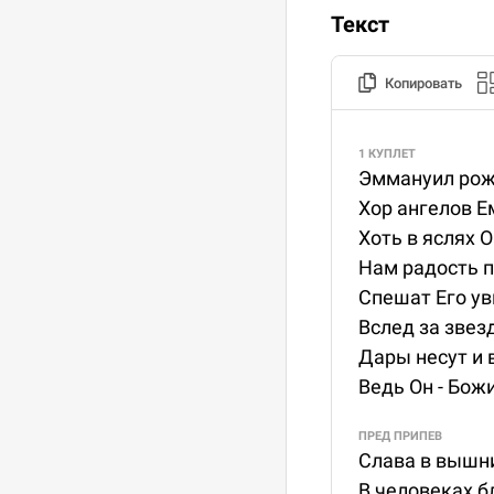
Текст
Копировать
1 КУПЛЕТ
Эммануил рожд
Хор ангелов Е
Хоть в яслях О
Нам радость п
Спешат Его ув
Вслед за звез
Дары несут и 
Ведь Он - Бож
ПРЕД ПРИПЕВ
Слава в вышни
В человеках б