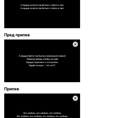
А сердцу хочется так биться с тобою в такт
А сердцу хочется так биться с тобою в такт
Пред припев
А сердце бьётся так быстро маленькой искрой
Зажигая звёзды любви на небе
Сердце тревожно и осторожно
Задаёт вопрос - "что это?"
Припев
Это любовь, это любовь, это любовь
Это любовь, это любовь, это любовь, это любовь.