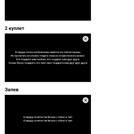
2 куплет
В сердце слова необъяснимы кажется что неповторимы
Их прочитать не сложно глядя в глаза их почувствовать можно.
Кто подарил вам любовь, кто подарил вам друг друга.
Только Иисус подарить это смог смог подарить вам друг друг друга.
Запев
А сердцу хочется так биться с тобою в такт
А сердцу хочется так биться с тобою в такт