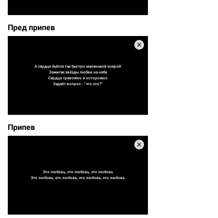
Пред припев
А сердце бьётся так быстро маленькой искрой
Зажигая звёзды любви на небе
Сердце тревожно и осторожно
Задаёт вопрос - "что это?"
Припев
Это любовь, это любовь, это любовь
Это любовь, это любовь, это любовь, это любовь.