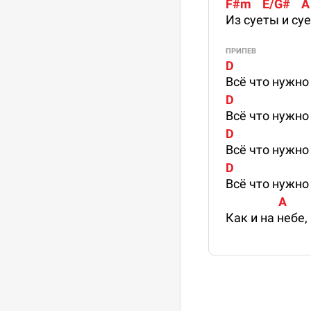
F#m    E/G#    A       
Из суеты и суе
ПРИПЕВ
D                        
Всё что нужно
D                        
Всё что нужно
D                        
Всё что нужно
D                        
Всё что нужно
                   A
Как и на небе, 