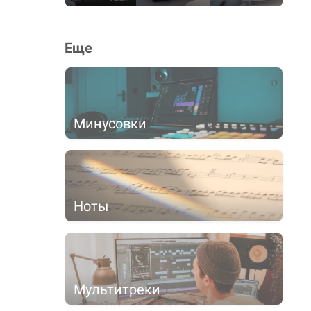
Еще
Минусовки
Ноты
Мультитреки