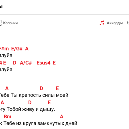
ы
Колонки
Аккорды
 F#m  E/G#  A
илуйя
 E      D   A/C#    Esus4  E
илуйя
                           D           E
Тебе Ты крепость силы моей
                  D              E
огу Тобой живу и дышу.
     Bm                                          A
 Тебе из круга замкнутых дней