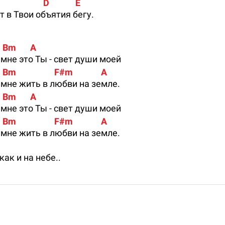
               D             E
т в Твои объятия бегу.
     Bm       A
 мне это Ты - свет души моей
     Bm                   F#m              A
 мне жить в любви на земле.
     Bm       A
 мне это Ты - свет души моей
     Bm                   F#m              A
 мне жить в любви на земле.
как и на небе..