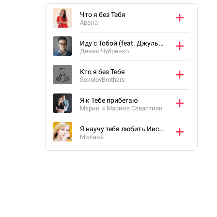
Что я без Тебя
Авана
Иду с Тобой (feat. Джульетта Чубренко)
Денис Чубренко
Кто я без Тебя
SokolovBrothers
Я к Тебе прибегаю
Марин и Марина Севастиян
Я научу тебя любить Иисуса
Милана