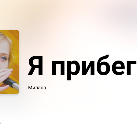
Я прибе
Милана
я