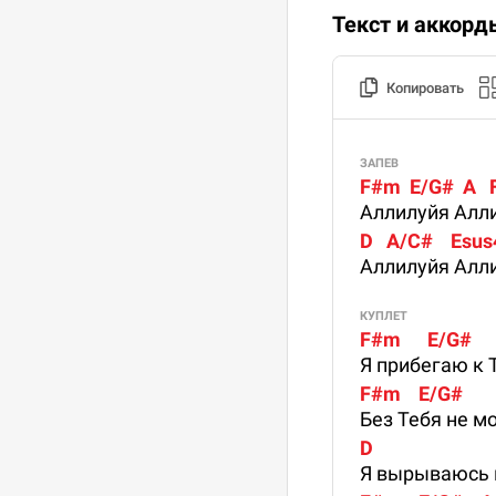
Текст и аккорд
Копировать
ЗАПЕВ
F#m  E/G#  A  
Аллилуйя Алл
D   A/C#    Esus4
Аллилуйя Алл
КУПЛЕТ
F#m      E/G#          A
Я прибегаю к 
F#m    E/G#        A   
Без Тебя не м
D                          
Я вырываюсь к