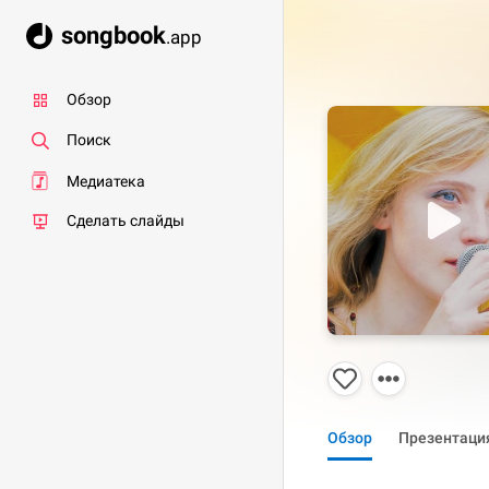
songbook
.app
Обзор
Поиск
Медиатека
Сделать слайды
Обзор
Презентаци