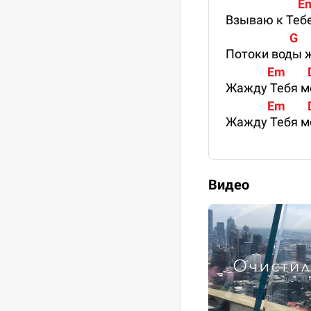
                         
Взываю к Тебе
                       G    
Потоки воды ж
               Em        D
Жажду Тебя м
               Em        D
Жажду Тебя м
Видео