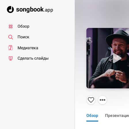
songbook
.app
Обзор
Поиск
Медиатека
Сделать слайды
Обзор
Презентаци