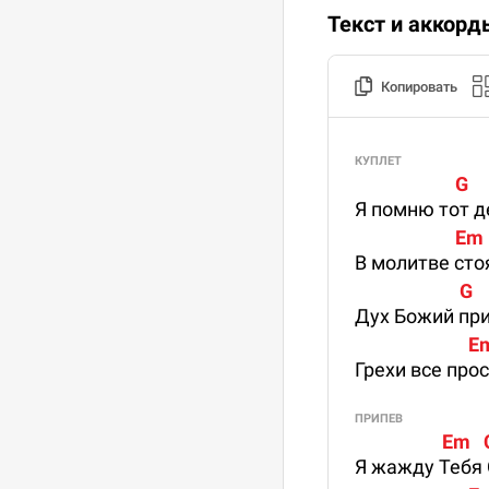
Текст и аккорд
Копировать
КУПЛЕТ
                       G    
Я помню тот д
                       Em
В молитве стоя
                        G  
Дух Божий пр
                          
Грехи все про
ПРИПЕВ
                    Em 
Я жажду Тебя