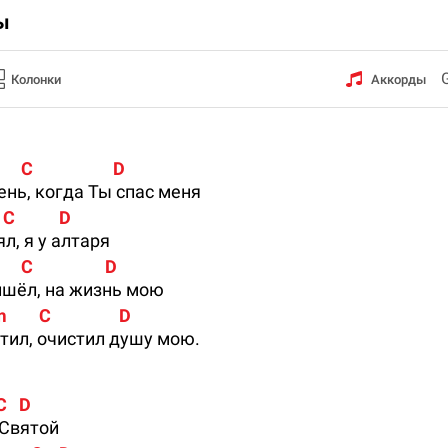
ы
Колонки
Аккорды
      C                    D             
ень, когда Ты спас меня
  C           D
л, я у алтаря
       C                  D
ишёл, на жизнь мою
Em        C                 D
стил, очистил душу мою.
  C   D
 Святой