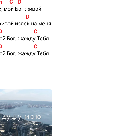
 Em      C    D
, мой Бог живой
                      D
ивой излей на меня
                          C
ой Бог, жажду Тебя
                          C
ой Бог, жажду Тебя