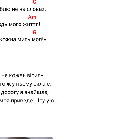
                           G
блю не на словах,
                      Am
одь мого життя!
                           G
кожна мить моя!»
 не кожен вірить
то ж у ньому сила є.
 дорогу я знайшла,
 моя приведе… Ісу-у-с…