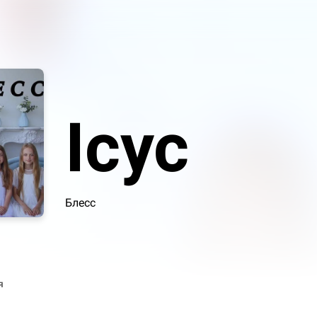
Ісус
Блесс
я