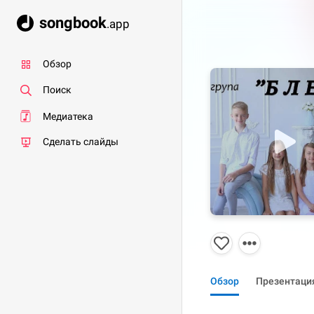
songbook
.app
Обзор
Поиск
Медиатека
Сделать слайды
Обзор
Презентаци