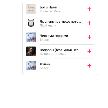
Бог з Нами
Room For More
Як олень прагне до потоків
Пісні хвали
Чистими серцями
Блесс
Вопросы (feat. Илья Небесный)
Виталий Линевич
Живий
Блесс