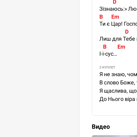
           D                
Зізнаюсь:» Лю
B       Em               
Ти є Цар! Госп
                     D      
Лиш для Тебе 
   B         Em
І-і-сус…
2 КУПЛЕТ
Я не знаю, чом
В слово Боже, 
Я щаслива, що
До Нього віра
Видео