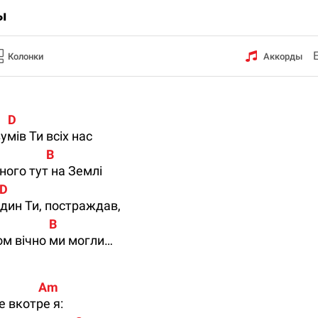
ы
Колонки
Аккорды
    D
умів Ти всіх нас
               B
ого тут на Землі
  D
Один Ти, постраждав,
                B 
м вічно ми могли…
              Am
же вкотре я: