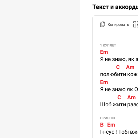
Текст и аккорд
Копировать
1 КУПЛЕТ
Em                       
Я не знаю, як з
             C     Am    
полюбити кожн
Em                      
Я не знаю як 
              C     Am   
Щоб жити разо
ПРИСПІВ
B   Em                  
І-і-сус ! Тобі в