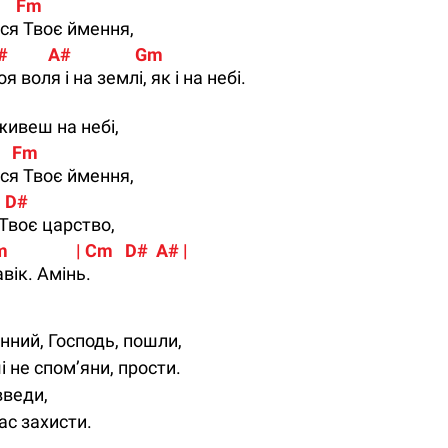
      Fm      
ся Твоє ймення,
#          A#                Gm
 воля і на землі, як і на небі.
живеш на небі,
     Fm             
ся Твоє ймення,
    D#
Твоє царство,
Gm                 | Cm   D#  A# |
авік. Амінь.
нний, Господь, пошли,
 не спом’яни, прости.
введи,
ас захисти.