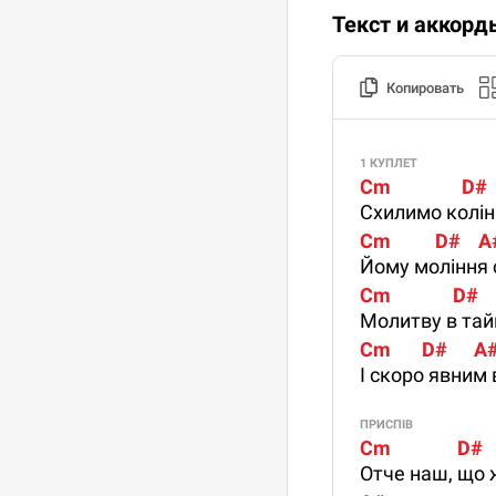
Текст и аккорд
Копировать
1 КУПЛЕТ
Cm                D# 
Схилимо колін
Cm          D#    A
Йому моління 
Cm              D#  
Молитву в тайн
Cm       D#      A#  
І скоро явним 
ПРИСПІВ
Cm               D#
Отче наш, що 