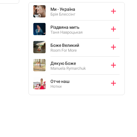
Ми - Україна
Брія Блессінг
Різдвяна мить
Таня Навроцькая
Боже Великий
Room For More
Дякую Боже
Manuela Rymarchuk
Отче наш
Нотки