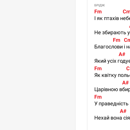
БРІДЖ
Fm                  Cm   
І як птахів не
                           
Не збирають у 
                Fm   Cm 
Благослови і 
                     A#
Який усіх году
Fm                     C
Як квітку поль
                        A#
Царівною вби
Fm                       
У праведність 
                      A#
Нехай вона сія