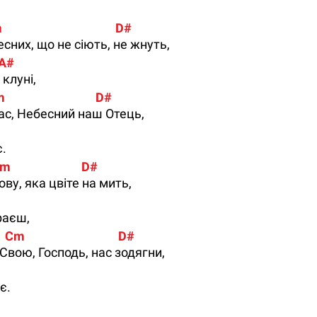
                                     D#
бесних, що не сіють, не жнуть,
   A#
клуні,
                               D#
нас, Небесний наш Отець,
є.
m                         D#
ову, яка цвіте на мить,
раєш,
   Cm                                 D#
Свою, Господь, нас зодягни,
є.