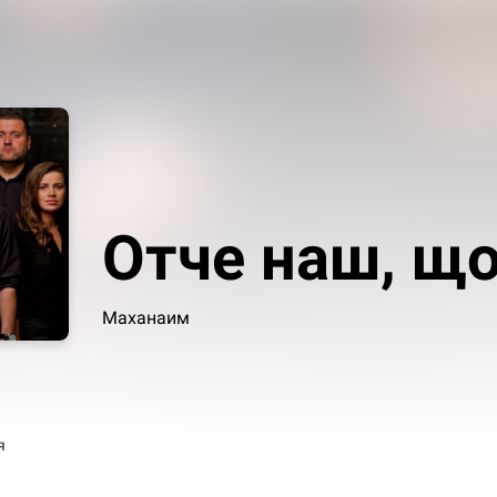
Отче наш, що
Маханаим
я