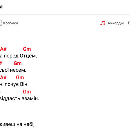
ы
Колонки
Аккорды
 A#              Gm
а перед Отцем,
#          Gm
свої несем.
  A#        Gm
і почує Він
                 Gm
віддасть взамін.
живеш на небі,