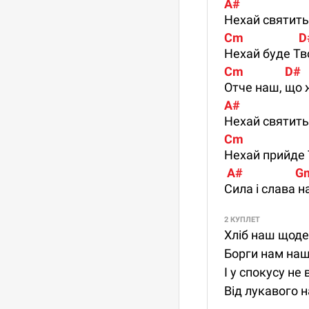
A#                       
Нехай святить
Cm                    D
Нехай буде Твоя
Cm               D#
Отче наш, що 
A#                       
Нехай святить
Cm                     
Нехай прийде 
 A#                   
Сила і слава н
2 КУПЛЕТ
Хліб наш щоде
Борги нам наші
І у спокусу не 
Від лукавого н