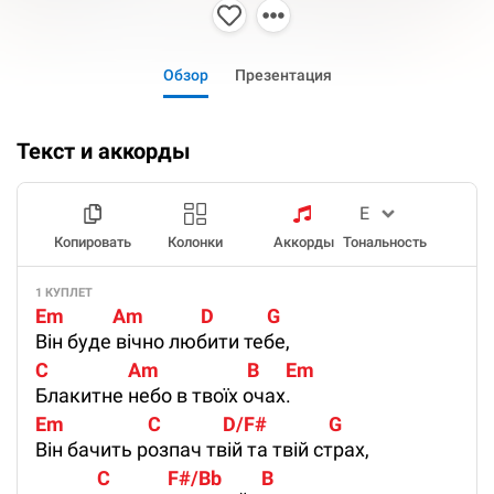
Обзор
Презентация
Текст и аккорды
Копировать
Колонки
Аккорды
Тональность
1 КУПЛЕТ
Em           Am             D            G
Він буде вічно любити тебе,
C                  Am                    B      Em 
Блакитне небо в твоїх очах.
Em                   C              D/F#              G
Він бачить розпач твій та твій страх,
              C             F#/Bb         B