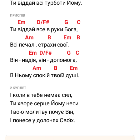
Ти віддай всі турботи Йому.
ПРИСПІВ
      Em         D/F#            G       C
Ти віддай все в руки Бога,
            Am           B          Em    B
Всі печалі, страхи свої.
               Em  D/F#            G    C 
Він - надія, він - допомога,
                  Am          B          Em
В Ньому спокій твоїй душі.
2 КУПЛЕТ
І коли в тебе немає сил,
Ти хворе серце Йому неси.
Твою молитву почує Він,
І понесе у долонях Своїх.