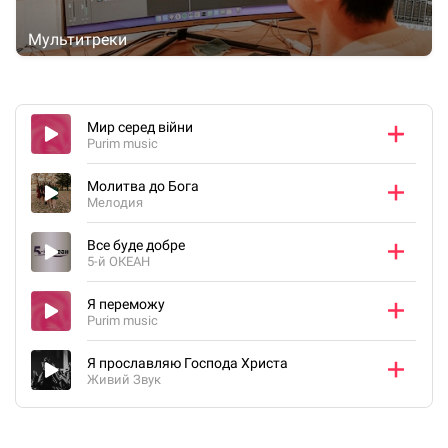
Мультитреки
Мир серед війни
Purim music
Молитва до Бога
Мелодия
Все буде добре
5-й ОКЕАН
Я переможу
Purim music
Я прославляю Господа Христа
Живий Звук