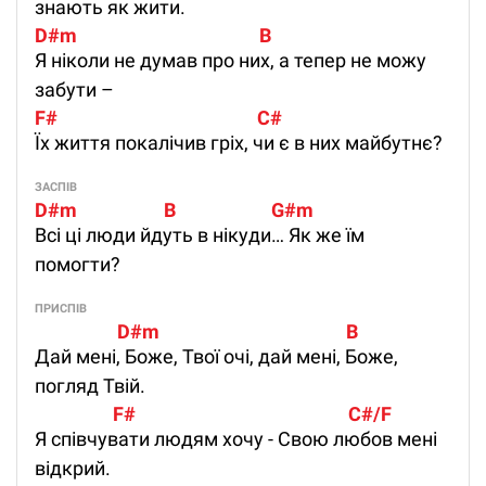
знають як жити.
D#m                                          B
Я ніколи не думав про них, а тепер не можу
забути –
F#                                              C#
Їх життя покалічив гріх, чи є в них майбутнє?
ЗАСПІВ
D#m                    B                      G#m
Всі ці люди йдуть в нікуди… Як же їм
помогти?
ПРИСПІВ
                   D#m                                           B
Дай мені, Боже, Твої очі, дай мені, Боже,
погляд Твій.
                  F#                                                 C#/F
Я співчувати людям хочу - Свою любов мені
відкрий.