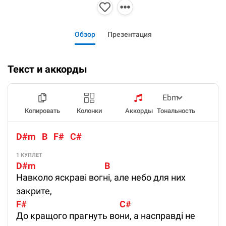
Обзор
Презентация
Текст и аккорды
Копировать
Колонки
Аккорды
Тональность
D#m   B   F#   C#
1 КУПЛЕТ
D#m                                  B
Навколо яскраві вогні, але небо для них
закрите,
F#                                              C#
До кращого прагнуть вони, а насправді не