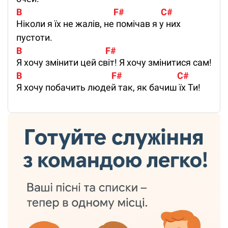
B                                             F#                  C#
Ніколи я їх не жалів, не помічав я у них
пустоти.
B                                         F#
Я хочу змінити цей світ! Я хочу змінитися сам!
B                                            F#                           C#
Я хочу побачить людей так, як бачиш їх Ти!