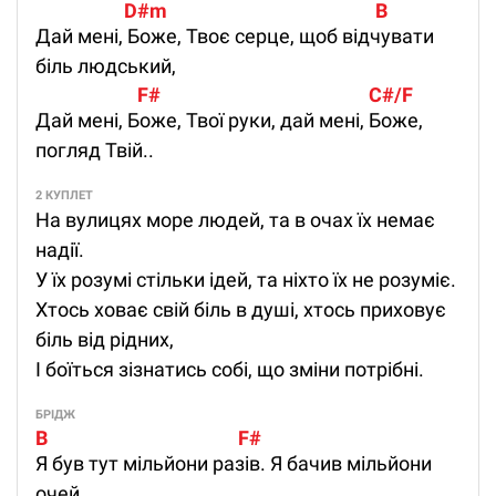
                    D#m                                               B
Дай мені, Боже, Твоє серце, щоб відчувати
біль людський,
                       F#                                               C#/F
Дай мені, Боже, Твої руки, дай мені, Боже,
погляд Твій..
2 КУПЛЕТ
На вулицях море людей, та в очах їх немає
надії.
У їх розумі стільки ідей, та ніхто їх не розуміє.
Хтось ховає свій біль в душі, хтось приховує
біль від рідних,
І боїться зізнатись собі, що зміни потрібні.
БРІДЖ
B                                           F#
Я був тут мільйони разів. Я бачив мільйони
очей.