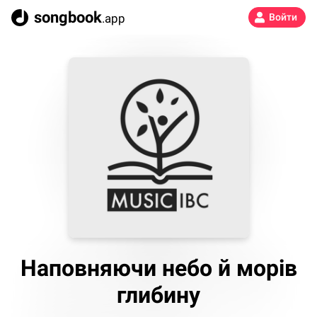
songbook
.app
Войти
Наповняючи небо й морів
глибину