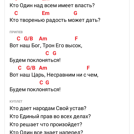
Кто Один над всем имеет власть?
    C                    Em                    G
Кто творенью радость может дать?
ПРИПЕВ
      C   G/B     Am                       F
Вот наш Бог, Трон Его высок,
                              C   G
Будем поклоняться!
       C    G/B   Am                                 F
Вот наш Царь, Несравним ни с чем,
                         C  G
Будем поклоняться!
КУПЛЕТ
Кто дает народам Свой устав?
Кто Единый прав во всех делах?
Кто решает что произойдет?
Кто Один все знает наперед?