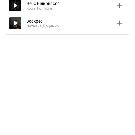
Небо Відкрилося
Room For More
Воскрес
Наталья Доценко