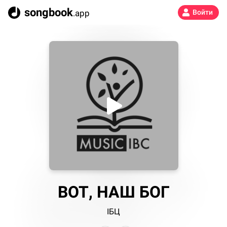
songbook
.app
Войти
ВОТ, НАШ БОГ
ІБЦ