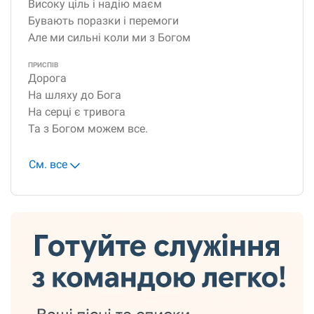
Високу ціль і надію маєм
Бувають поразки і перемоги
Але ми сильні коли ми з Богом
ПРИСПІВ
Дорога
На шляху до Бога
На серці є тривога
Та з Богом можем все.
См. все