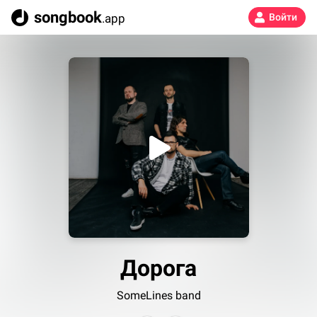
songbook
.app
Войти
Дорога
SomeLines band