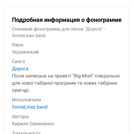
Подробная информация о фонограмме
Скачивай фонограмму для песни "Дорога" -
SomeLines band.
Язык
Украинский
Сингл
Дорога
Пісня написана на проекті "Big Misli" спеціально
для нової табірної програми та нових табірних
пригод!..
Исполнители
SomeLines band
Авторы
Кирило Семененко
Тональность