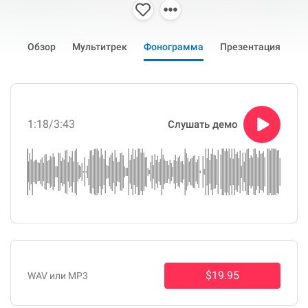
Обзор
Мультитрек
Фонограмма
Презентация
1:18
/3:43
Слушать демо
$19.95
WAV или MP3