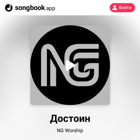
songbook
.app
Войти
Достоин
NG Worship