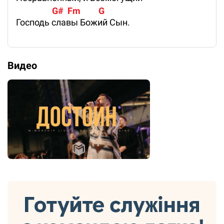
                  G#  Fm         G
Господь славы Божий Сын.
Видео