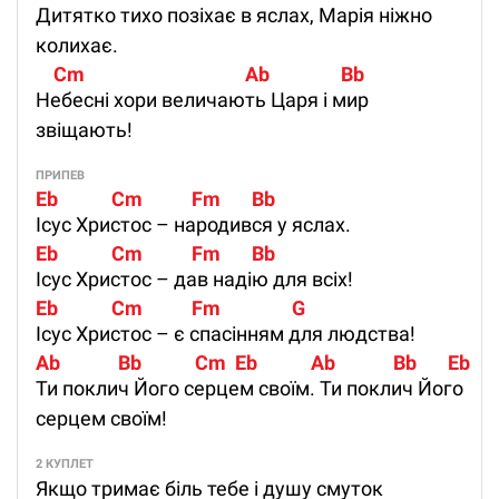
Дитятко тихо позіхає в яслах, Марія ніжно
колихає.
    Cm                                    Ab                Bb
Небесні хори величають Царя і мир
звіщають!
ПРИПЕВ
Eb            Cm           Fm       Bb
Ісус Христос – народився у яслах.
Eb            Cm           Fm       Bb
Ісус Христос – дав надію для всіх!
Eb            Cm           Fm                G
Ісус Христос – є спасінням для людства!
Ab             Bb            Cm  Eb            Ab             Bb       Eb
Ти поклич Його серцем своїм. Ти поклич Його
серцем своїм!
2 КУПЛЕТ
Якщо тримає біль тебе і душу смуток