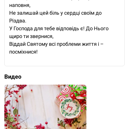
наповня,
Не залишай цей біль у сердці своїм до
Різдва.
У Господа для тебе відповідь є! До Нього
щиро ти звернися,
Віддай Святому всі проблеми життя і –
посміхнися!
Видео