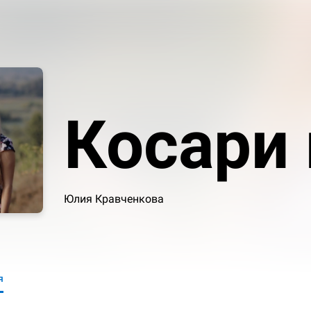
Косари 
Юлия Кравченкова
я