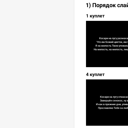
1) Порядок сла
1 куплет
Косари на лугу размах
Что им Божий цветок, им 
Я на милость Твою уповаю,
На милость, на милость, ли
4 куплет
Косари на лугу отмаха
Завершён сенокос, ну 
И как в прежние дни, упи
Прославляю Тебя за люб