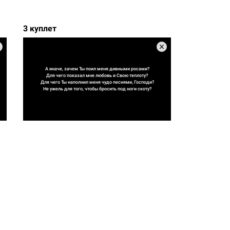
3 куплет
А иначе, зачем Ты поил меня дивными росами?
Для чего показал мне любовь и Свою теплоту?
Для чего Ты наполнил меня чудо песнями, Господи?
Не ужель для того, чтобы бросить под ноги скоту?