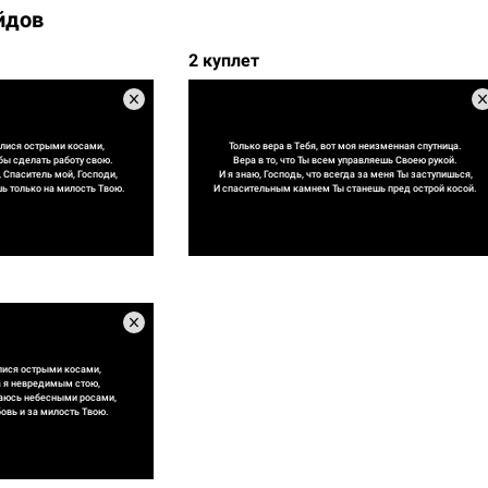
йдов
2 куплет
алися острыми косами,
Только вера в Тебя, вот моя неизменная спутница.
бы сделать работу свою.
Вера в то, что Ты всем управляешь Своею рукой.
 Спаситель мой, Господи,
И я знаю, Господь, что всегда за меня Ты заступишься,
шь только на милость Твою.
И спасительным камнем Ты станешь пред острой косой.
лися острыми косами,
а я невредимым стою,
ваюсь небесными росами,
овь и за милость Твою.