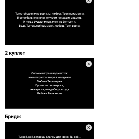
Ты остаёшься мне верным, любовь Твоя неизменна,
И если больно в ночи, то утром приходит радость.
И когда бушуют моря, могу не бояться я,
Ведь Ты так любишь меня, любовь Твоя верна.
2 куплет
Сильны ветра и воды поток,
но в открытом море я не одинок
Любовь Твоя верна.
Пропасть так широка,
не верил я, что доберусь туда
Любовь Твоя верна
Бридж
Ты всё, всё делаешь благом для меня, Ты всё...