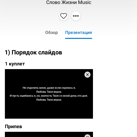
Слово Жизни Music
Обзор
Презентация
1) Порядок слайдов
1 куплет
Не отделить меня, даже если скроюсь я,
Любовь Твоя верна.
И пусть ошибаюсь я, но, милость Твоя со мной день ото дня.
Любовь Твоя верна.
Припев