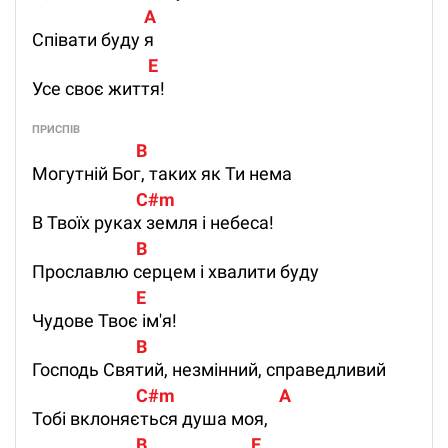
                            A
Співати буду я
                             E
Усе своє життя!
ПРИСПІВ
                          B
Могутній Бог, таких як Ти нема
                          C#m
В Твоїх руках земля і небеса!
                          B
Прославлю серцем і хвалити буду
                          E
Чудове Твоє ім'я!
                          B
Господь Святий, незмінний, справедливий
                          C#m                          A
Тобі вклоняється душа моя,
                          B                          E