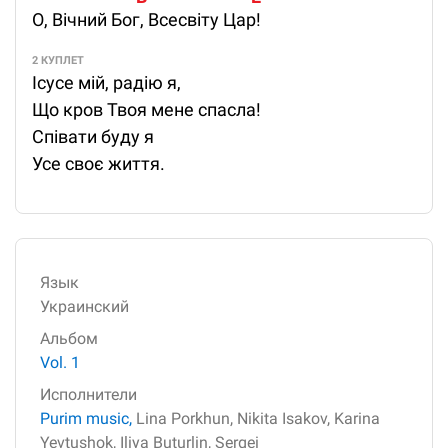
О, Вічний Бог, Всесвіту Цар!
2 КУПЛЕТ
Ісусе мій, радію я,
Що кров Твоя мене спасла!
Співати буду я
Усе своє життя.
Язык
Украинский
Альбом
Vol. 1
Исполнители
Purim music,
Lina Porkhun,
Nikita Isakov,
Karina
Yevtushok,
Iliya Buturlin,
Sergei