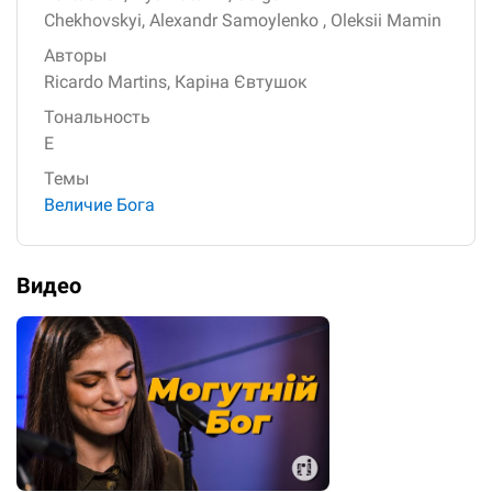
Chekhovskyi,
Alexandr Samoylenko ,
Oleksii Mamin
Авторы
Ricardo Martins,
Каріна Євтушок
Тональность
E
Темы
Величие Бога
Видео