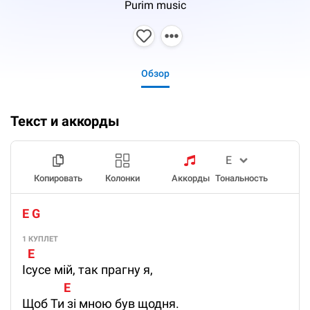
Purim music
Обзор
Текст и аккорды
Копировать
Колонки
Аккорды
Тональность
E G
1 КУПЛЕТ
  E
Ісусе мій, так прагну я,
               E
Щоб Ти зі мною був щодня.