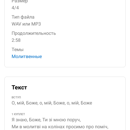
Размер
4/4
Тип файла
WAV или MP3
Продолжительность
2:58
Темы
Молитвенные
Текст
ВСТУП
О, мій, Боже, о, мій, Боже, о, мій, Боже
1 КУПЛЕТ
Я знаю, Боже, Ти зі мною поруч,
Ми в молитві на колінах просимо про поміч,