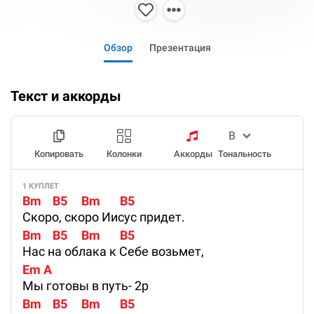
Обзор
Презентация
Текст и аккорды
Копировать
Колонки
Аккорды
Тональность
1 КУПЛЕТ
Bm    B5     Bm       B5
Скоро, скоро Иисус придет.
Bm    B5     Bm       B5
Нас на облака к Себе возьмет,
Em A
Мы готовы в путь- 2р
Bm    B5     Bm       B5