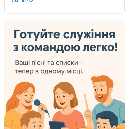
См. все