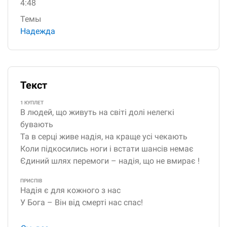
4:48
Темы
Надежда
Текст
1 КУПЛЕТ
В людей, що живуть на світі долі нелегкі
бувають
Та в серці живе надія, на краще усі чекають
Коли підкосились ноги і встати шансів немає
Єдиний шлях перемоги – надія, що не вмирає !
ПРИСПІВ
Надія є для кожного з нас
У Бога – Він від смерті нас спас!