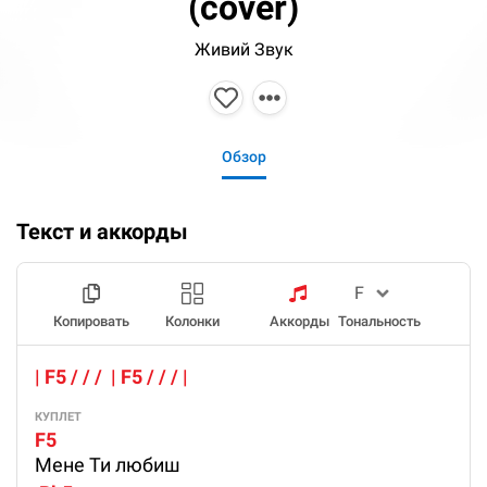
(cover)
Живий Звук
Обзор
Текст и аккорды
Копировать
Колонки
Аккорды
Тональность
| F5 / / /  | F5 / / / |
КУПЛЕТ
F5           
Мене Ти любиш