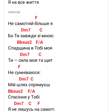
Я на все життя
ПРИСПІВ
                           F 
Не самотній більше я
             Dm7         C 
Бо Ти завжди зі мною
         Bbsus2    F/A 
Спадщина в Тобі моя
            Dm7         C
Ти — сила моя та щит
          F 
Не сумніваюся:
           Dm7  C 
Мій шлях спрямуєш
Bbsus2     F/A
Спасіння у Тобі
      Dm7     C      F
Я не лишусь на самоті