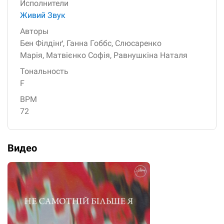
Исполнители
Живий Звук
Авторы
Бен Філдінґ,
Ганна Гоббс,
Слюсаренко
Марія,
Матвієнко Софія,
Равнушкіна Наталя
Тональность
F
BPM
72
Видео