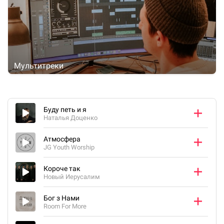
Мультитреки
Буду петь и я
Наталья Доценко
Атмосфера
JG Youth Worship
Короче так
Новый Иерусалим
Бог з Нами
Room For More