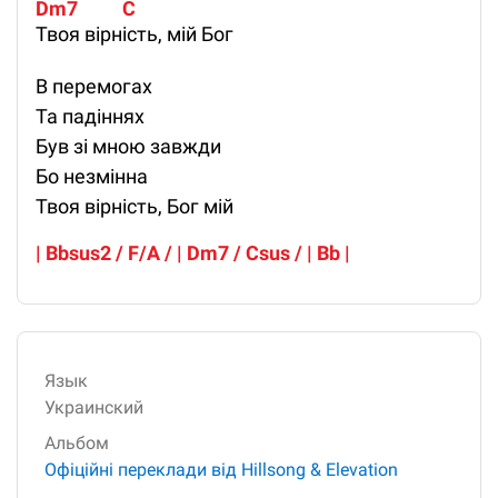
Dm7          C 
Твоя вірність, мій Бог
В перемогах
Та падіннях
Був зі мною завжди
Бо незмінна
Твоя вірність, Бог мій
| Bbsus2 / F/A / | Dm7 / Csus / | Bb |
Язык
Украинский
Альбом
Офіційні переклади від Hillsong & Elevation