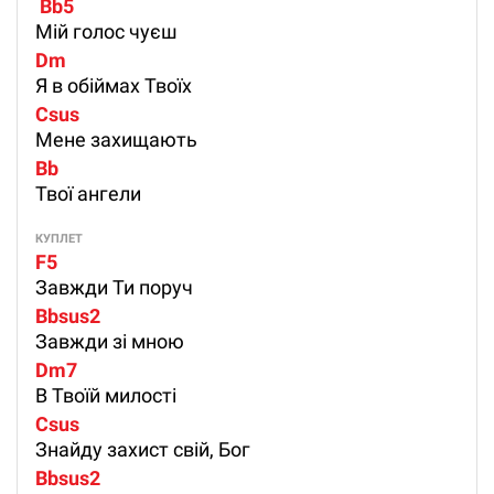
 Bb5 
Мій голос чуєш
Dm        
Я в обіймах Твоїх
Csus   
Мене захищають
Bb 
Твої ангели
КУПЛЕТ
F5
Завжди Ти поруч
Bbsus2 
Завжди зі мною
Dm7 
В Твоїй милості
Csus 
Знайду захист свій, Бог
Bbsus2 