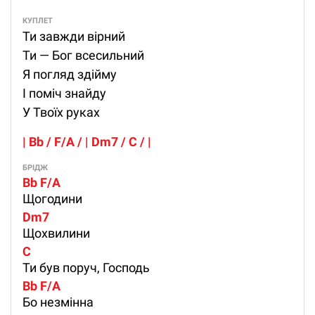
КУПЛЕТ
Ти завжди вірний
Ти — Бог всесильний
Я погляд здійму
І поміч знайду
У Твоїх руках
| Bb / F/A / | Dm7 / C / |
БРІДЖ
Bb F/A 
Щогодини
Dm7 
Щохвилини
C 
Ти був поруч, Господь
Bb F/A 
Бо незмінна