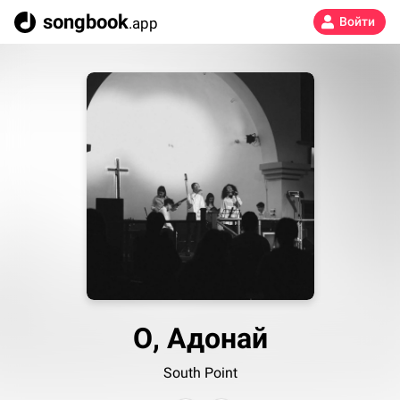
songbook
.app
Войти
О, Адонай
South Point