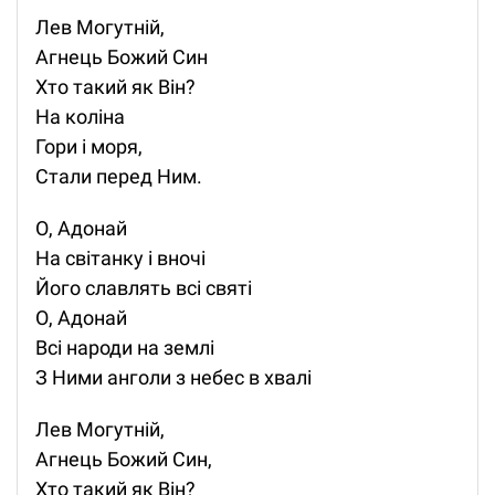
Лев Могутній,
Агнець Божий Син
Хто такий як Він?
На коліна
Гори і моря,
Стали перед Ним.
О, Адонай
На світанку і вночі
Його славлять всі святі
О, Адонай
Всі народи на землі
З Ними анголи з небес в хвалі
Лев Могутній,
Агнець Божий Син,
Хто такий як Він?