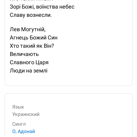
Зорі Божі, воїнства небес
Славу вознесли.
Лев Могутній,
Агнець Божий Син
Хто такий як Він?
Величають
Славного Царя
Люди на землі
Язык
Украинский
Сингл
О, Адонай