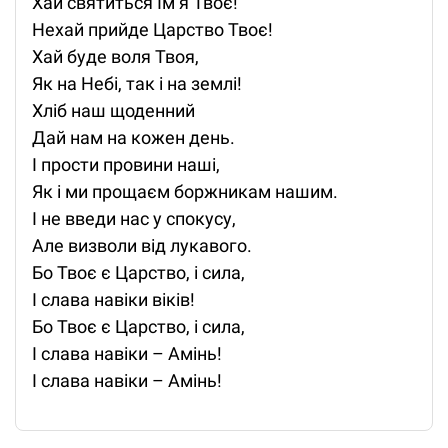
Хай святиться Ім’я Твоє!
Нехай прийде Царство Твоє!
Хай буде воля Твоя,
Як на Небі, так і на землі!
Хліб наш щоденний
Дай нам на кожен день.
І прости провини наші,
Як і ми прощаєм боржникам нашим.
І не введи нас у спокусу,
Але визволи від лукавого.
Бо Твоє є Царство, і сила,
І слава навіки віків!
Бо Твоє є Царство, і сила,
І слава навіки – Амінь!
І слава навіки – Амінь!