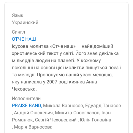
Язык
Украинский
Сингл
ОТЧЕ НАШ
Ісусова молитва «Отче наш» — найвідоміший
християнський текст у світі. Його знає декілька
мільярдів людей на планеті. У кожному
поколінні на основі цієї молитви пишуться поезії
та мелодії. Пропонуємо вашій увазі мелодію,
яку написала у 2007 році киянка Анна
Чеховська.
Исполнители
PRAISE BAND,
Микола Варносов,
Едуард Танасов
,
Андрій Оніскевич,
Микита Своєглазов,
Іван
Романюк,
Сергій Чеховський ,
Юлія Головіна
,
Марія Варносова