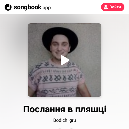
songbook
.app
Войти
Послання в пляшці
Bodich_gru