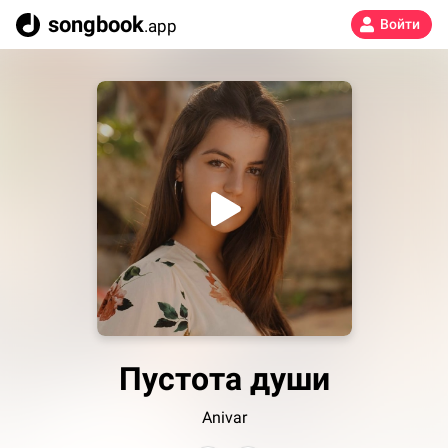
songbook
.app
Войти
Пустота души
Anivar