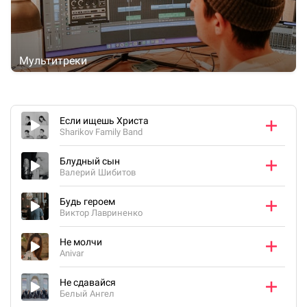
Мультитреки
Если ищешь Христа
Sharikov Family Band
Блудный сын
Валерий Шибитов
Будь героем
Виктор Лавриненко
Не молчи
Anivar
Не сдавайся
Белый Ангел