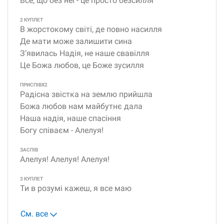
Все, що без неї - це просто безсилля
2 КУПЛЕТ
В жорстокому світі, де повно насилля
Де мати може залишити сина
З’явилась Надія, не наше свавілля
Це Божа любов, це Боже зусилля
ПРИСПІВX2
Радісна звістка на землю прийшла
Божа любов нам майбутнє дала
Наша надія, наше спасіння
Богу співаєм - Алелуя!
ЗАСПІВ
Алелуя! Алелуя! Алелуя!
3 КУПЛЕТ
Ти в розумі кажеш, я все маю
См. все