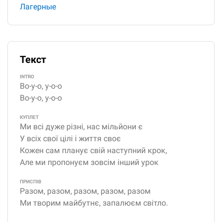
Лагерные
Текст
INTRO
Во-у-о, у-о-о
Во-у-о, у-о-о
КУПЛЕТ
Ми всі дуже різні, нас мільйони є
У всіх свої цілі і життя своє
Кожен сам планує свій наступний крок,
Але ми пропонуєм зовсім інший урок
ПРИСПІВ
Разом, разом, разом, разом, разом
Ми творим майбутнє, запалюєм світло.