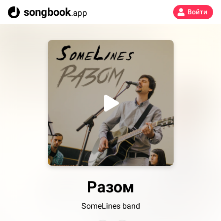
songbook
.app
Войти
Разом
SomeLines band