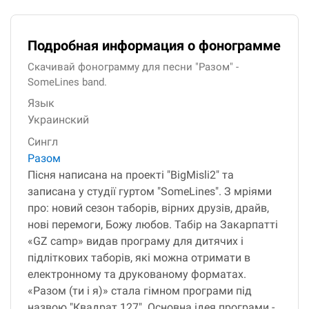
Подробная информация о фонограмме
Скачивай фонограмму для песни "Разом" -
SomeLines band.
Язык
Украинский
Сингл
Разом
Пісня написана на проекті "BigMisli2" та
записана у студії гуртом "SomeLines". З мріями
про: новий сезон таборів, вірних друзів, драйв,
нові перемоги, Божу любов. Табір на Закарпатті
«GZ camp» видав програму для дитячих і
підліткових таборів, які можна отримати в
електронному та друкованому форматах.
«Разом (ти і я)» стала гімном програми під
назвою "Квадрат 127". Основна ідея програми -