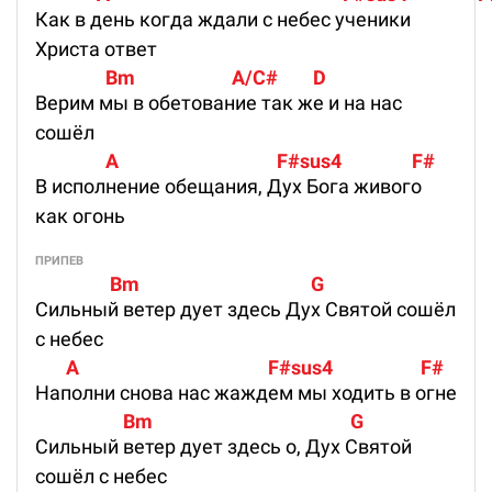
Как в день когда ждали с небес ученики
Христа ответ
                Bm                      A/C#        D
Верим мы в обетование так же и на нас
сошёл
                A                                    F#sus4                F#
В исполнение обещания, Дух Бога живого
как огонь
ПРИПЕВ
                 Bm                                       G
Сильный ветер дует здесь Дух Святой сошёл
с небес
       A                                           F#sus4                    F#
Наполни снова нас жаждем мы ходить в огне
                    Bm                                             G
Сильный ветер дует здесь о, Дух Святой
сошёл с небес