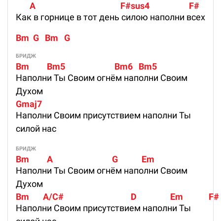
       A                                           F#sus4                    F#
Как в горнице в тот день силою наполни всех
Bm  G   Bm   G
БРИДЖ
Bm         Bm5                         Bm6   Bm5 
Наполни Ты Своим огнём наполни Своим
Духом
Gmaj7
Наполни Своим присутствием наполни Ты
силой нас
БРИДЖ
Bm         A                              G            Em
Наполни Ты Своим огнём наполни Своим
Духом
Bm       A/C#                                  D                 Em             F#
Наполни Своим присутствием наполни Ты