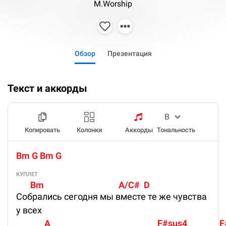
M.Worship
Обзор
Презентация
Текст и аккорды
Копировать
Колонки
Аккорды
Тональность
Bm G Bm G
КУПЛЕТ
       Bm                                     A/C#  D
Собрались сегодня мы вместе те же чувства
у всех
              A                                                     F#sus4                