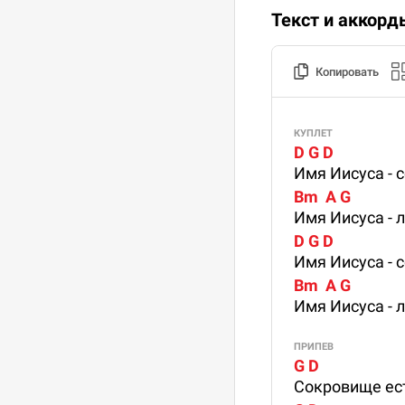
Текст и аккорд
Копировать
КУПЛЕТ
D G D 
Имя Иисуса - 
Bm  A G
Имя Иисуса - 
D G D 
Имя Иисуса - 
Bm  A G
Имя Иисуса - 
ПРИПЕВ
G D 
Сокровище ест