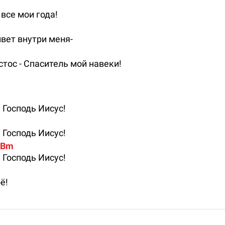
все мои года!
вет внутри меня-
стос - Спаситель мой навеки!
 Господь Иисус!
 Господь Иисус!
# Bm
 Господь Иисус!
ё!