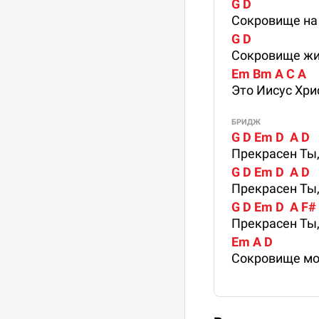
G D  
Сокровище на 
G D  
Сокровище жи
Em Bm A C A
Это Иисус Хри
БРИДЖ
G D Em D  A D
Прекрасен Ты,
G D Em D  A D 
Прекрасен Ты,
G D Em D  A F
Прекрасен Ты,
Em A D
Сокровище мо