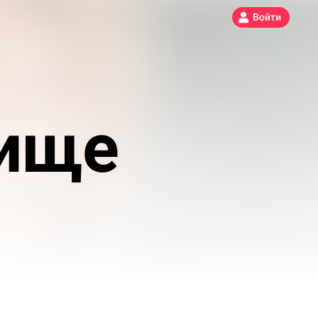
Войти
ище