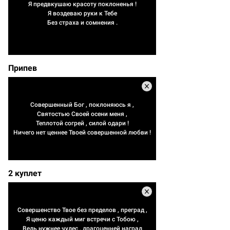
Я предвкушаю красоту поклоненья !
Я воздеваю руки к Тебе
Без страха и сомнения .
Припев
Совершенный Бог , поклоняюсь я ,
Святостью Своей осени меня ,
Теплотой согрей , силой одари !
Ничего нет ценнее Твоей совершенной любви !
2 куплет
Совершенство Твое без пределов , преград ,
Я ценю каждый миг встречи с Тобою ,
Ведь нужнее чудес , драгоценней наград