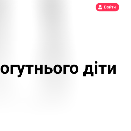
Войти
огутнього діти