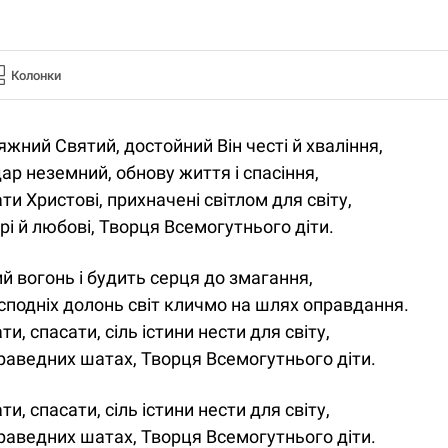
Колонки
жний Святий, достойний Він честі й хваління,
ар неземний, обнову життя і спасіння,
ти Христові, прихначені світлом для світу,
рі й любові, Творця Всемогутнього діти.
й вогонь і будить серця до змагання,
сподніх долонь світ кличмо на шлях оправдання.
ти, спасати, сіль істини нести для світу,
раведних шатах, Творця Всемогутнього діти.
ти, спасати, сіль істини нести для світу,
раведних шатах, Творця Всемогутнього діти.