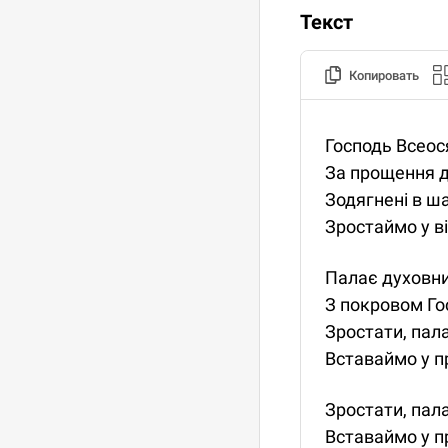
Текст
Копировать
Господь Всеося
За прощення д
Зодягнені в ша
Зростаймо у ві
Палає духовни
З покровом Го
Зростати, пала
Вставаймо у п
Зростати, пала
Вставаймо у п