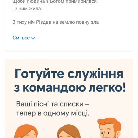
Щоби людина з Богом примирилася,
І з ним жила.
В тиху ніч Різдва на землю повну зла
См. все