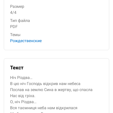
Размер
4/4
Тип файла
PDF
Темы
Рождественские
Текст
Ніч Різдва…
В цю ніч Господь відкрив нам небеса
Послав на землю Сина в жертву, що спасла
Нас від гріха.
О, ніч Різдва…
Вся таємниця неба нам відкрилася