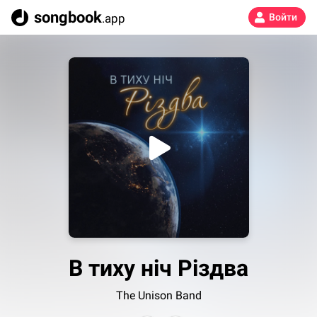
songbook
.app
Войти
В тиху ніч Різдва
The Unison Band