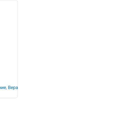
ние
,
Вера