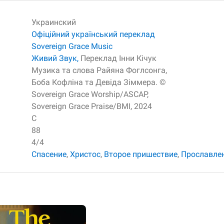
Украинский
Офіційний український переклад
Sovereign Grace Music
Живий Звук,
Переклад Інни Кічук
Музика та слова Райяна Фоглсонга,
Боба Кофліна та Девіда Зіммера. ©
Sovereign Grace Worship/ASCAP,
Sovereign Grace Praise/BMI, 2024
C
88
4/4
Спасение
,
Христос
,
Второе пришествие
,
Прославле