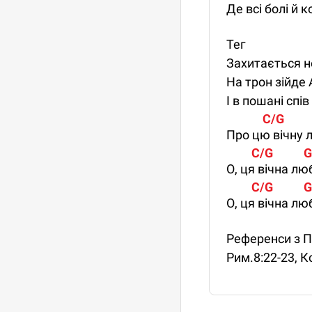
Де всі болі й 
Тег
Захитається не
На трон зійде 
І в пошані спі
             C/G       
Про цю вічну 
         C/G          
О, ця вічна лю
         C/G           G
О, ця вічна л
Референси з 
Рим.8:22-23, Ко