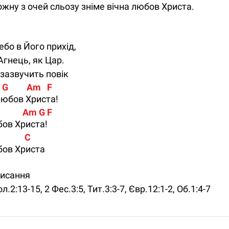
кожну з очей сльозу зніме вічна любов Христа.
бо в Його прихід,
Агнець, як Цар.
в зазвучить повік
    G         Am   F
любов Христа!
 G           Am G F 
бов Христа!
            C
юбов Христа
Писання
л.2:13-15, 2 Фес.3:5, Тит.3:3-7, Євр.12:1-2, Об.1:4-7