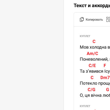
Текст и аккорд
Копировать
КУПЛЕТ
             C           
Мов холодна в’
       Am/C            
Поневолений, 
         C/E        F  
Та з’явився Ісу
           C       Dm7 
Потекло проще
        C/G         
О, ця вічна лю
КУПЛЕТ