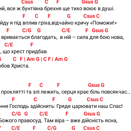
                      Csus          C       F                   Gsus G
й, все ж бунтівна брехня ще тихо воює в душі.
                    F        C        F              G           Csus C
 йду я під вплив гріха,відчайно кричу «Поможи!»
        F           C/G     G                  C/E             F   Gsus G
, вривається благодать, в ній – сила для бою нова,
   C/E               F
, що хрест придбав
    G          C   F | Am G | C F | Am G
юбов Христа.
                        F       C            F                        Gsus G
в проклятті та злі лежить, серця крає біль повсякчас…
           F                C             F           G             Csus C
іння Господь здійснить: Гряде царювати наш Спас!
F           C/G   G          C/E               F             Gsus G
Божого правосуд. Там віра – вже дійсність ясна,
         C/E           F          C/G             G       Csus C