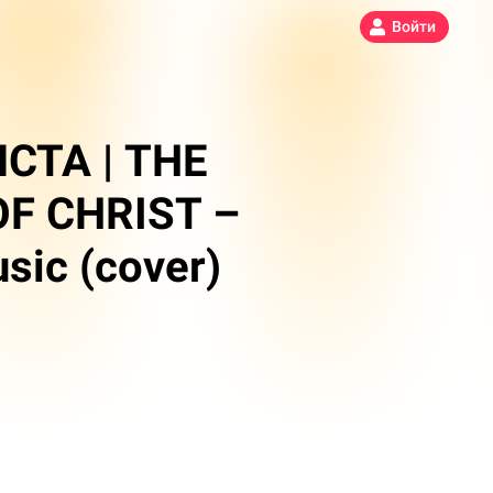
Войти
СТА | THE
F CHRIST –
sic (cover)