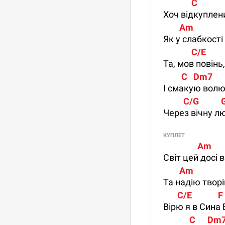
              C          
Хоч відкуплени
        Am               
Як у слабкості
              C/E       
Та, мов повінь
         C   Dm7       
І смакую волю
          C/G       
Через вічну л
КУПЛЕТ
                 Am       
Світ цей досі 
        Am               
Та надію твор
       C/E             
Вірю я в Сина 
             C      Dm7