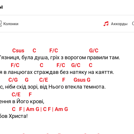
ы
Колонки
Аккорды
              Csus       C           F/C                          G/C
язниця, була душа, гріх з ворогом правили там.
         F/C                 C           F/C     G/C       C
я в ланцюгах страждав без натяку на каяття.
         C/G      G         C/E            F       Gsus G
с, ніби схід зорі, від Нього втекла темнота.
         C/E       F
ння в Його крові,
  G           C   F | Am G | C F | Am G
бов Христа!