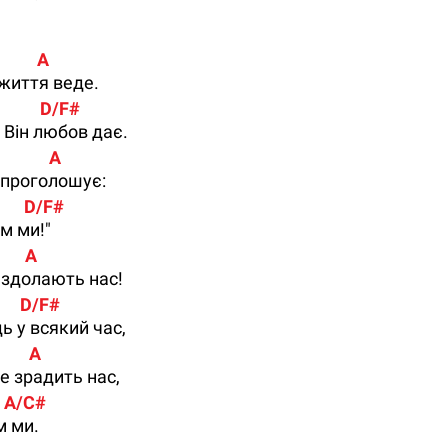
           A
життя веде.
            D/F#
 Він любов дає.
             A
 проголошує:
         D/F#
им ми!"
        A
 здолають нас!
        D/F#
ь у всякий час,
         A
е зрадить нас,
     A/C#
м ми.