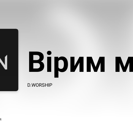
Вірим 
D.WORSHIP
я