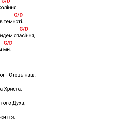
     G/D
коління
               G/D
в темноті.
                  G/D
айдем спасіння,
       G/D
м ми.
ог - Отець наш,
а Христа,
ятого Духа,
 життя.