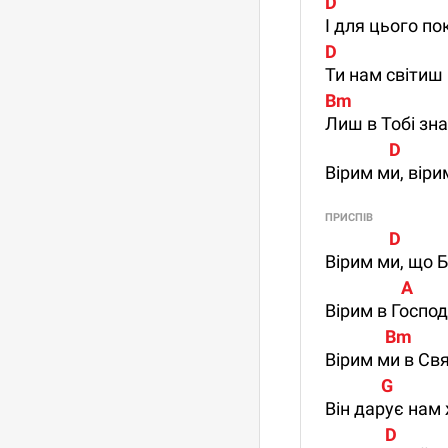
D                        
І для цього по
D                         
Ти нам світиш 
Bm                       
Лиш в Тобі зн
                D        
Вірим ми, віри
ПРИСПІВ
                D      
Вірим ми, що Б
                   A
Вірим в Господ
               Bm
Вірим ми в Св
              G
Він дарує нам
               D