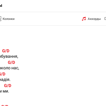
ы
Колонки
Аккорды
      G/D
обування,
           G/D
вколо нас,
  G/D
адія.
        G/D
м ми.