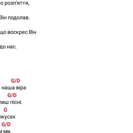
о розп'яття,
Він подолав.
 що воскрес Він
до нас.
            G/D
 наша віра
         G/D
лиш пісні.
    G
покусах
     G/D
м ми.