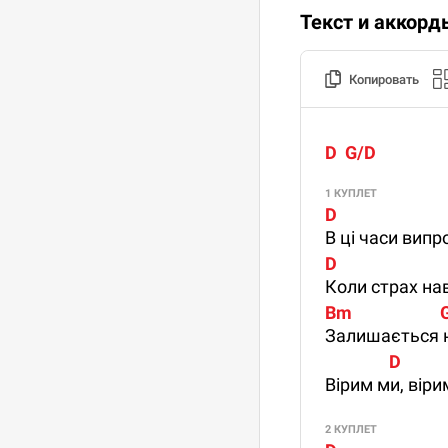
Текст и аккорд
Копировать
D  G/D
1 КУПЛЕТ
D                        
В ці часи випр
D                         
Коли страх на
Bm                    
Залишається н
                D        
Вірим ми, віри
2 КУПЛЕТ