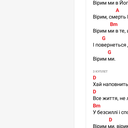
Вірим ми в Йог
                    A
Вірим, смерть 
               Bm
Вірим ми в те,
        G
І повернеться 
             G
Вірим ми.
3 КУПЛЕТ
D                         
Хай наповнить
D                         
Все життя, не 
Bm                       
У безсиллі і с
              D          
Вірим ми, віри