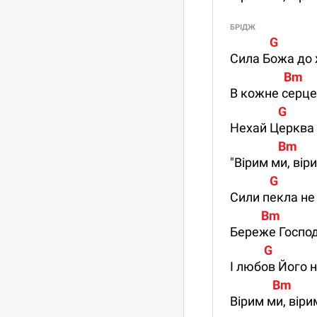
БРІДЖ
              G            
Сила Божа до 
                   Bm   
В кожне серце
                 G          
Нехай Церква
                 Bm    
"Вірим ми, вір
              G            
Сили пекла не
           Bm          
Береже Господ
            G              
І любов Його н
               Bm     
Вірим ми, віри