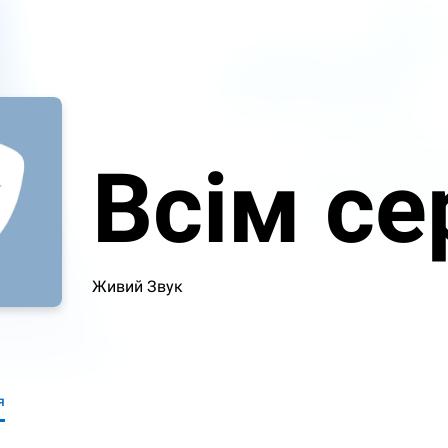
Всім с
Живий Звук
я