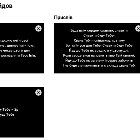
йдов
Приспів
Буду всім серцем славити, славити
Славити буду Тебе-
ідкрию очі я свої
Хвалу Тобі я співатиму, гратиму
 , дивнеє Ім'я- Ісус.
Бог мій- усе для Тебе! Славити буду Тебе
 чекає цього дня,
Йду до Тебе як зрадію я у цьому дні,
рославляти Твоє Ім'я.
Коли серце знов наповнить мир Твій святий.
Йду до Тебе як заплачу й серце заболить
І не буде сил молитись, я с складу хвалу Тобі
у Тебе – 2р
уду Тебе