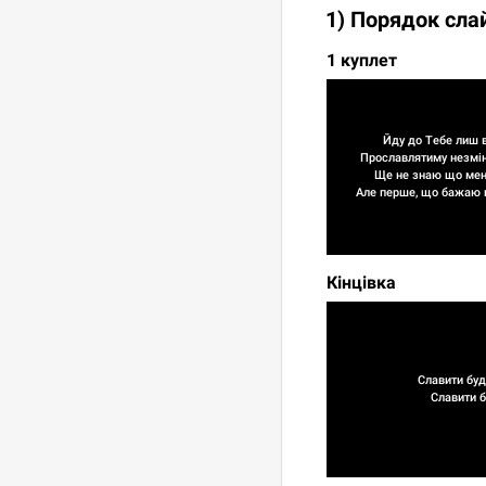
1) Порядок сла
1 куплет
Йду до Тебе лиш в
Прославлятиму незмінне
Ще не знаю що мене
Але перше, що бажаю п
Кінцівка
Славити буд
Славити б