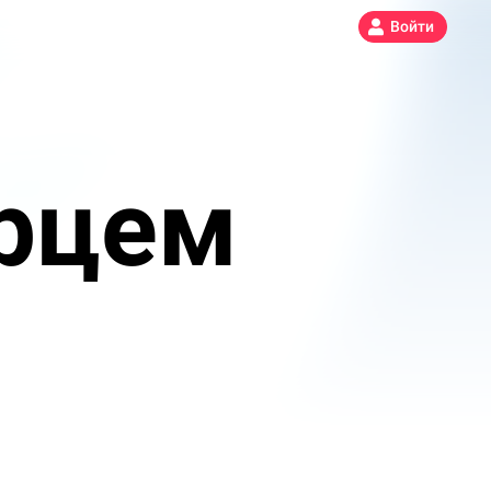
Войти
ерцем