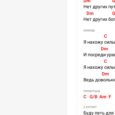
Dm                     G
Нет других пут
   Dm                  
Нет других бо
ПРИПЕВ
                    C      
Я нахожу силы
                 Dm      
И поcреди ура
                    C      
Я нахожу силы
                  Dm       
Ведь довольно
ПРОИГРЫШ
C   G/B  Am  F
2 КУПЛЕТ
Буду петь для 