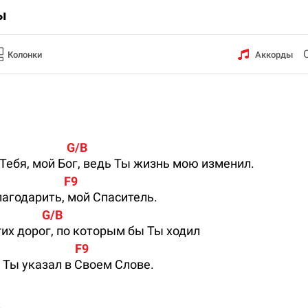
ы
Колонки
Аккорды
                          G/B
 Тебя, мой Бог, ведь Ты жизнь мою изменил.
                       F9
лагодарить, мой Спаситель.
                 G/B
гих дорог, по которым бы Ты ходил
                           F9
о Ты указал в Своем Слове.