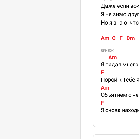
Даже если вок
Я не знаю дру
Но я знаю, что
Am  C   F   Dm
БРИДЖ
      Am                 
Я падал много
F                         
Порой к Тебе 
Am                      
Объятием с не
F                        
Я снова наход