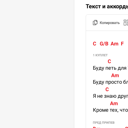
Текст и аккорд
Копировать
C   G/B  Am  F
1 КУПЛЕТ
             C             
Буду петь для
                Am        
Буду просто б
           C               
Я не знаю дру
               Am         
Кроме тех, чт
ПРЕД ПРИПЕВ