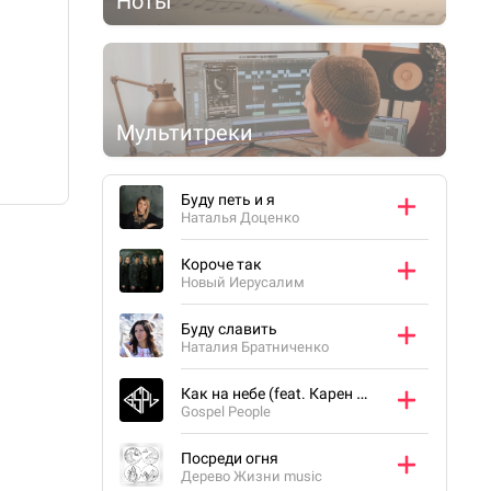
Ноты
Мультитреки
Буду петь и я
Наталья Доценко
Короче так
Новый Иерусалим
Буду славить
Наталия Братниченко
Как на небе (feat. Карен Карагян)
Gospel People
Посреди огня
Дерево Жизни music