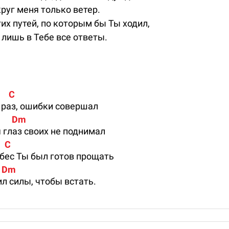
руг меня только ветер.
гих путей, по которым бы Ты ходил,
 лишь в Тебе все ответы.
     C 
 раз, ошибки совершал
         Dm
я глаз своих не поднимал
    C
бес Ты был готов прощать
     Dm
ил силы, чтобы встать.