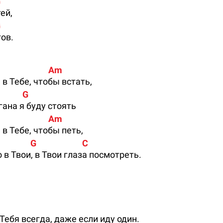
 
ей,
G
гов.
                          Am
 в Тебе, чтобы встать,
            G
гана я буду стоять
                          Am
 в Тебе, чтобы петь,
              G                       C
 в Твои, в Твои глаза посмотреть.
Тебя всегда, даже если иду один.