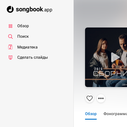
songbook
.app
Обзор
Поиск
Медиатека
Сделать слайды
Обзор
Фонограмм